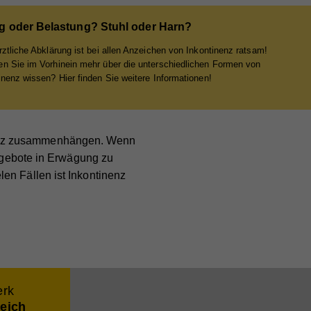
g oder Belastung? Stuhl oder Harn?
rztliche Abklärung ist bei allen Anzeichen von Inkontinenz ratsam!
n Sie im Vorhinein mehr über die unterschiedlichen Formen von
inenz wissen? Hier finden Sie weitere Informationen!
enz zusammenhängen. Wenn
nd
nd
angebote in Erwägung zu
er
en Fällen ist Inkontinenz
e
bei
erk
reich