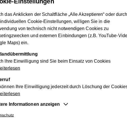
okie-Einstellungen
 ständig zur Toilette
zu
müssen
,
und manchmal
schaffen sie e
rninkontinenz
, die o
ft zugleich auf
treten
. Je nachdem, spricht
h das Anklicken der Schaltfläche „Alle Akzeptieren“ oder durc
der einer
Mischinkontinenz.
Ursache dafür können e
ine Sch
 individuellen Cookie-Einstellungen, willigen Sie in die
instabiler Blasenmuskel, eine Verletzung des Schließmuskels
wendung von technisch nicht notwendigen Cookies zu
Übergewicht oder auch psychische Belastungen sein.
ketingzwecken und externen Einbindungen (z.B. YouTube-Vide
le Maps) ein.
rof. Dr. Engelbert Hanzal
von der Meduni Wien die mögliche
usammen.
ttlandübermittlung
h Ihre Einwilligung sind Sie beim Einsatz von Cookies
iterlesen
erruf
können Ihre Einwilligung jederzeit durch Löschung der Cookie
iterlesen
tere Informationen anzeigen
entiell
nschutz
e Cookies sind für die der Webseite zugrundeliegenden Vorg