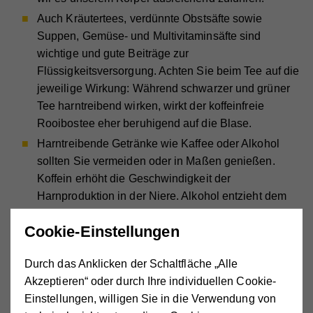
Auch Kräutertees, verdünnte Obstsäfte sowie
Suppen, Gemüse- und Multivitaminsäfte sind
wichtige und gute Beiträge zur
Flüssigkeitsversorgung. Achten Sie beim Tee auf die
jeweilige Wirkung: Während schwarzer und grüner
Tee harntreibend wirken, wirkt der koffeinfreie
Rooibostee eher beruhigend auf die Blase.
Harntreibende Getränke wie Kaffee oder Alkohol
sollten Sie vermeiden oder in Maßen genießen.
Koffein erhöht die Geschwindigkeit der
Harnproduktion in der Niere. Alkohol entzieht dem
Körper Flüssigkeit und kann die Blase reizen.
Cookie-Einstellungen
Durch das Anklicken der Schaltfläche „Alle
Akzeptieren“ oder durch Ihre individuellen Cookie-
Einstellungen, willigen Sie in die Verwendung von