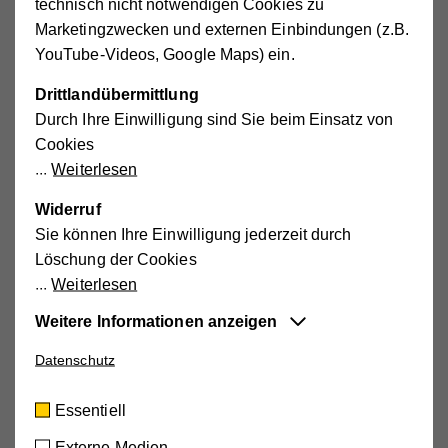
technisch nicht notwendigen Cookies zu
Marketingzwecken und externen Einbindungen (z.B.
YouTube-Videos, Google Maps) ein.
Drittlandübermittlung
Durch Ihre Einwilligung sind Sie beim Einsatz von
Cookies
Weiterlesen
Widerruf
Sie können Ihre Einwilligung jederzeit durch
Löschung der Cookies
Das sollten Sie bei der Ernährung
Weiterlesen
beachten
Weitere Informationen anzeigen
Bestimmte Nahrungsmittel
können sich positiv oder
Datenschutz
Essentiell
negativ auf eine Inkontinenz auswirken. Was jedoch bei
Diese Cookies sind für die der Webseite
manchen Personen deutliche Wirkung zeigt, kann an
Essentiell
zugrundeliegenden Vorgänge wichtig und
anderen spurlos vorübergehen.
Beobachten Sie daher
unterstützen wichtige Funktionen wie den
Externe Medien