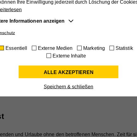
können Ihre Einwilligung jederzeit durch Löschung der Cookie
iterlesen
ozialkontakte und ziehen Sie Verwandte, Freundinnen und Freu
tere Informationen anzeigen
 Sie sich zum Beispiel einen Besuch im Theater oder Museum. 
önlichen Freiraum als fixen Bestandteil in Ihren Tages­ und 
entiell
nschutz
e Cookies sind für die der Webseite zugrundeliegenden Vorg
Essentiell
Externe Medien
Marketing
Statistik
tig und unterstützen wichtige Funktionen wie den technischen
Sie
Externe Inhalte
ieb der Webseite, um sicherzustellen, dass sie so funktioniert 
Ihnen erwartet.
ALLE AKZEPTIEREN
ie-Informationen anzeigen
n nicht auf alles ein Auge haben und auch nicht alles alleine
 der Pflege Ihrer Angehörigen aber auch im Haushalt und bei der
terne Medien
me
cookie_optin
Speichern & schließen
dieser Einstellung werden externe Medien auf unserer Webseit
ieter
Hilfswerk
lassen, die von Drittanbietern stammen (z.B. YouTube-Videos
fzeit
30 Tage
le Maps). Dabei werden technische Daten (z.B. IP-Adresse)
st
matisch an die jeweiligen Drittanbieter übermittelt, damit deren
eck
Aktiviert die Zustimmung zur Cookie-Nutzung für die Webseite.
bindungen auf unserer Webseite angezeigt werden können.
ie-Informationen anzeigen
nden und Urlaube ohne den betroffenen Menschen. Zeit für sic