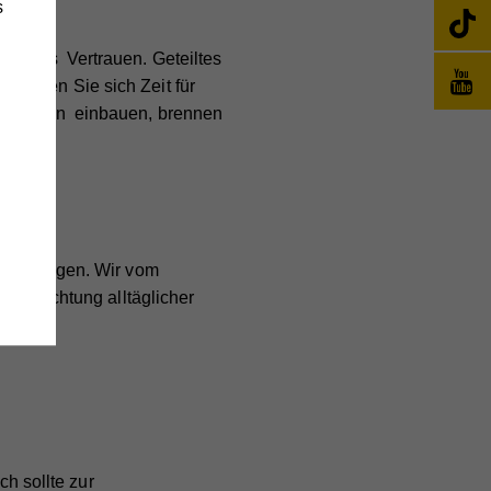
s
nde ins Vertrauen. Geteiltes
Nehmen Sie sich Zeit für
Wochenplan einbauen, brennen
änge
wie
 bewältigen. Wir vom
 Verrichtung alltäglicher
e
,
h sollte zur