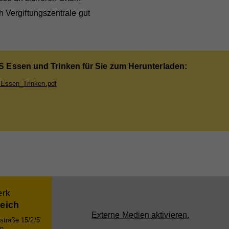
h Vergiftungszentrale gut
S Essen und Trinken für Sie zum Herunterladen:
_Essen_Trinken.pdf
nd
nd
er
e
bei
erk
reich
Externe Medien aktivieren.
straße 15/2/5
n