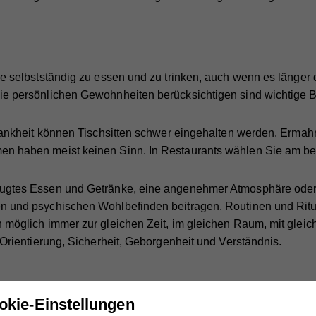
e selbstständig zu essen und zu trinken, auch wenn es länger d
ie persönlichen Gewohnheiten berücksichtigen sind wichtige B
Krankheit können Tischsitten schwer eingehalten werden. Erma
n haben meist keinen Sinn. In Restaurants wählen Sie am be
gtes Essen und Getränke, eine angenehmer Atmosphäre oder 
n und psychischen Wohlbefinden beitragen. Routinen und Ritua
n möglich immer zur gleichen Zeit, im gleichen Raum, mit gl
t Orientierung, Sicherheit, Geborgenheit und Verständnis.
okie-Einstellungen