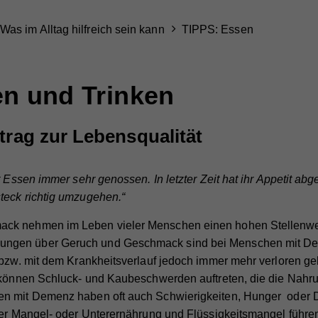
Was im Alltag hilfreich sein kann
TIPPS: Essen
n und Trinken
itrag zur Lebensqualität
 Essen immer sehr genossen. In letzter Zeit hat ihr Appetit ab
teck richtig umzugehen.“
k nehmen im Leben vieler Menschen einen hohen Stellenwert
gen über Geruch und Geschmack sind bei Menschen mit Dem
 bzw. mit dem Krankheitsverlauf jedoch immer mehr verloren g
s können Schluck- und Kaubeschwerden auftreten, die die Na
en mit Demenz haben oft auch Schwierigkeiten, Hunger oder
ner Mangel- oder Unterernährung und Flüssigkeitsmangel führe