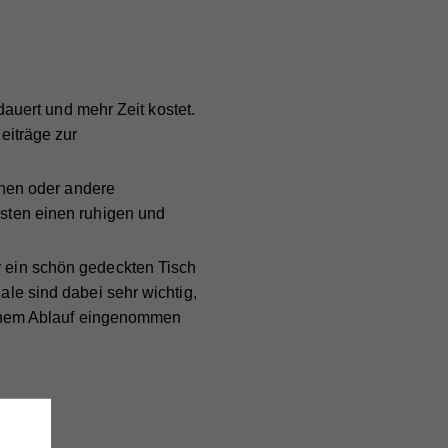
auert und mehr Zeit kostet.
eiträge zur
hnen oder andere
sten einen ruhigen und
ein schön gedeckten Tisch
le sind dabei sehr wichtig,
eichem Ablauf eingenommen