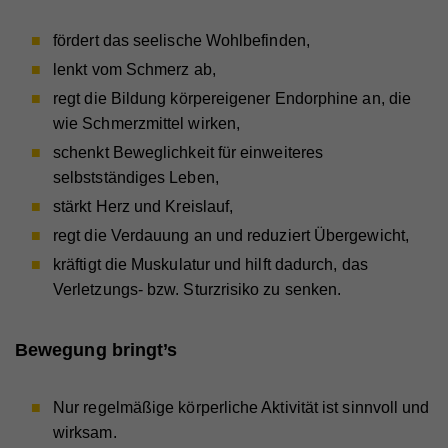
Zweck
Wird verwendet, um Vimeo-Inhalte zu entsperren.
Name
_gat
fördert das seelische Wohlbefinden,
lenkt vom Schmerz ab,
Anbieter
Google Universal Analytics
regt die Bildung körpereigener Endorphine an, die
Name
_gat
Laufzeit
1 Minute
wie Schmerzmittel wirken,
Anbieter
Whatchado
Wird von Google Analytics verwendet, um die
schenkt Beweglichkeit für einweiteres
Zweck
Anforderungsrate einzuschränken.
selbstständiges Leben,
Laufzeit
1 Minute
stärkt Herz und Kreislauf,
Wird von Google Analytics verwendet, um die
Zweck
regt die Verdauung an und reduziert Übergewicht,
Anforderungsrate einzuschränken
Name
_gid
kräftigt die Muskulatur und hilft dadurch, das
Anbieter
Google Analytics
Verletzungs- bzw. Sturzrisiko zu senken.
Name
_gid
Laufzeit
1 Tag
Bewegung bringt’s
Anbieter
Whatchado
Registriert eine eindeutige ID, die verwendet wird,
Zweck
um statistische Daten dazu, wie der Besucher die
Website nutzt, zu generieren.
Laufzeit
1 Tag
Nur regelmäßige körperliche Aktivität ist sinnvoll und
Registriert eine eindeutige ID, die verwendet wird,
wirksam.
Zweck
um statistische Daten dazu, wie der Besucher die