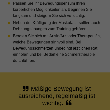
Passen Sie Ihr Bewegungspensum Ihren
Website nutzt, zu generieren.
körperlichen Möglichkeiten an. Beginnen Sie
langsam und steigern Sie sich vorsichtig.
Neben der Kräftigung der Muskulatur sollten auch
Name
_ga
Dehnungsübungen zum Training gehören.
Anbieter
Whatchado
Beraten Sie sich mit Ärztin/Arzt oder Therapeut/in,
Laufzeit
2 Jahre
welche Bewegungen sinnvoll sind. Bei
Bewegungsschmerzen ­­unbedingt ärztlichen Rat
Registriert eine eindeutige ID, die verwendet wird,
einholen und bei Bedarf eine Schmerztherapie
Zweck
um statistische Daten dazu, wie der Besucher die
Website nutzt, zu generieren.
durchführen.
Name
_gat_UA_44117881-7
Mäßige Bewegung ist
Anbieter
Whatchado
ausreichend, regelmäßig ist
Laufzeit
10 Minuten
wichtig.
Wird zur Unterscheidung von Website Besuchern
Zweck