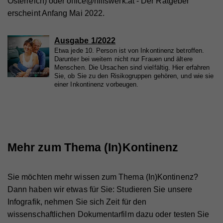
Österreich) oder office@hilfswerk.at - Der Ratgeber
erscheint Anfang Mai 2022.
Laufzeit
1 Tag
Registriert eine eindeutige ID, die verwendet wird,
Ausgabe 1/2022
Zweck
um statistische Daten dazu, wie der Besucher die
Etwa jede 10. Person ist von Inkontinenz betroffen.
Website nutzt, zu generieren.
Darunter bei weitem nicht nur Frauen und ältere
Menschen. Die Ursachen sind vielfältig. Hier erfahren
Sie, ob Sie zu den Risikogruppen gehören, und wie sie
einer Inkontinenz vorbeugen.
Name
_ga
Anbieter
Walls.io
Laufzeit
2 Jahre
Mehr zum Thema (In)Kontinenz
Registriert eine eindeutige ID, die verwendet wird,
Zweck
um statistische Daten dazu, wie der Besucher die
Website nutzt, zu generieren.
Sie möchten mehr wissen zum Thema (In)Kontinenz?
Dann haben wir etwas für Sie: Studieren Sie unsere
Infografik, nehmen Sie sich Zeit für den
Name
io
wissenschaftlichen Dokumentarfilm dazu oder testen Sie