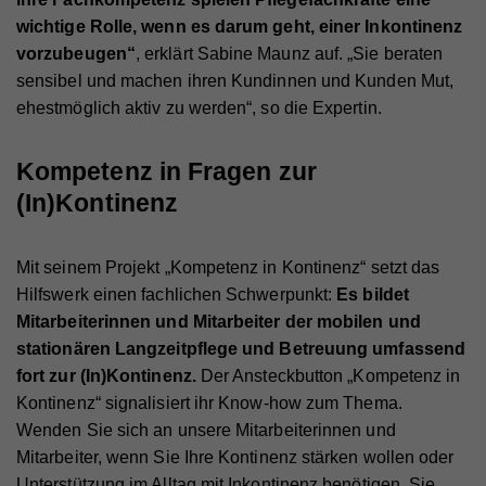
Name
_gat
Laufzeit
1 Minute
wichtige Rolle, wenn es darum geht, einer Inkontinenz
vorzubeugen“
, erklärt Sabine Maunz auf. „Sie beraten
Anbieter
Whatchado
Wird von Google Analytics verwendet, um die
Zweck
sensibel und machen ihren Kundinnen und Kunden Mut,
Anforderungsrate einzuschränken.
Laufzeit
1 Minute
ehestmöglich aktiv zu werden“, so die Expertin.
Wird von Google Analytics verwendet, um die
Zweck
Kompetenz in Fragen zur
Anforderungsrate einzuschränken
Name
_gid
(In)Kontinenz
Anbieter
Google Analytics
Name
_gid
Laufzeit
1 Tag
Mit seinem Projekt „Kompetenz in Kontinenz“ setzt das
Anbieter
Whatchado
Registriert eine eindeutige ID, die verwendet wird,
Hilfswerk einen fachlichen Schwerpunkt:
Es bildet
Zweck
um statistische Daten dazu, wie der Besucher die
Mitarbeiterinnen und Mitarbeiter der mobilen und
Website nutzt, zu generieren.
Laufzeit
1 Tag
stationären Langzeitpflege und Betreuung umfassend
Registriert eine eindeutige ID, die verwendet wird,
fort zur (In)Kontinenz.
Der Ansteckbutton „Kompetenz in
Zweck
um statistische Daten dazu, wie der Besucher die
Kontinenz“ signalisiert ihr Know-how zum Thema.
Website nutzt, zu generieren.
Wenden Sie sich an unsere Mitarbeiterinnen und
Mitarbeiter, wenn Sie Ihre Kontinenz stärken wollen oder
Unterstützung im Alltag mit Inkontinenz benötigen. Sie