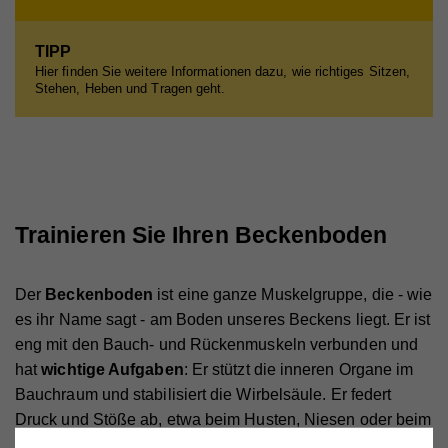
TIPP
Hier finden Sie weitere Informationen dazu, wie richtiges Sitzen,
Stehen, Heben und Tragen geht.
Trainieren Sie Ihren Beckenboden
Der
Beckenboden
ist eine ganze Muskelgruppe, die - wie
es ihr Name sagt - am Boden unseres Beckens liegt. Er ist
eng mit den Bauch- und Rückenmuskeln verbunden
und
hat
wichtige Aufgaben
: Er stützt die inneren Organe im
Bauchraum und stabilisiert die Wirbelsäule. Er federt
Druck und Stöße ab, etwa beim Husten, Niesen oder beim
Heben von schweren Lasten.
Und er sorgt dafür, dass