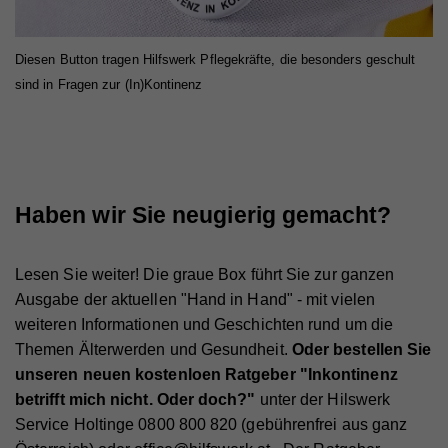
Anbieter
Whatchado
Diesen Button tragen Hilfswerk Pflegekräfte, die besonders geschult
Laufzeit
Ende der Browsernutzung
sind in Fragen zur (In)Kontinenz
Speichert notwendige Sessiondaten für
Zweck
Basisfunktion der Website.
Name
_gat
Haben wir Sie neugierig gemacht?
Anbieter
Walls.io
Lesen Sie weiter! Die graue Box führt Sie zur ganzen
Laufzeit
1 Minute
Ausgabe der aktuellen "Hand in Hand" - mit vielen
Wird von Google Analytics verwendet, um die
weiteren Informationen und Geschichten rund um die
Zweck
Anforderungsrate einzuschränken
Themen Älterwerden und Gesundheit.
Oder bestellen Sie
unseren neuen kostenloen Ratgeber "Inkontinenz
betrifft mich nicht. Oder doch?"
unter der Hilswerk
Name
_gid
Service Holtinge 0800 800 820 (gebührenfrei aus ganz
Anbieter
Walls.io