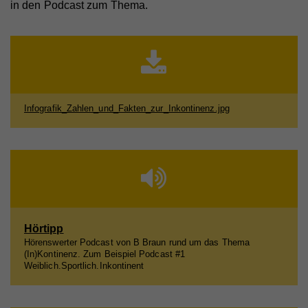
Anbieter
Walls.io
in den Podcast zum Thema.
Laufzeit
Session
Cookie, der zur Aufrechterhaltung der Verbindung
des Walls.io Frontends zum Backend dient (=
Zweck
Updates mit neuen Posts). Es werden keine
personenbezogenen Infos gespeichert.
Infografik_Zahlen_und_Fakten_zur_Inkontinenz.jpg
Name
iutk
Anbieter
Issuu
Laufzeit
1 Tag
Registriert eine Tracking-ID für das Gerät oder den
Hörtipp
Zweck
Browser eines Benutzers.
Hörenswerter Podcast von B Braun rund um das Thema
(In)Kontinenz. Zum Beispiel Podcast #1
Weiblich.Sportlich.Inkontinent
Name
__qca