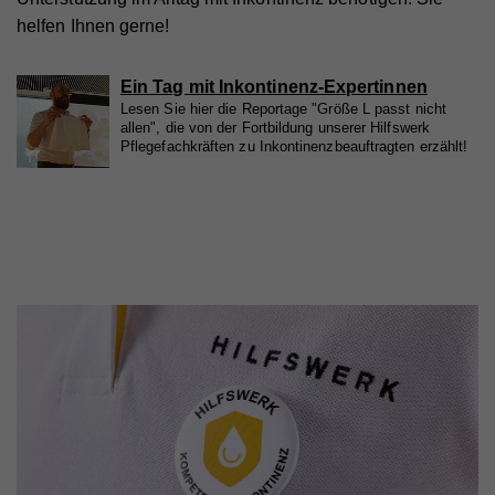
Name
_ga
helfen Ihnen gerne!
Anbieter
Whatchado
Ein Tag mit Inkontinenz-Expertinnen
Laufzeit
2 Jahre
Lesen Sie hier die Reportage "Größe L passt nicht
allen", die von der Fortbildung unserer Hilfswerk
Registriert eine eindeutige ID, die verwendet wird,
Pflegefachkräften zu Inkontinenzbeauftragten erzählt!
Zweck
um statistische Daten dazu, wie der Besucher die
Website nutzt, zu generieren.
Name
_gat_UA_44117881-7
Anbieter
Whatchado
Laufzeit
10 Minuten
Wird zur Unterscheidung von Website Besuchern
Zweck
verwendet
Name
CAKEPHP