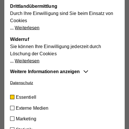
Drittlandübermittlung
Durch Ihre Einwilligung sind Sie beim Einsatz von
Cookies
Weiterlesen
Widerruf
Sie können Ihre Einwilligung jederzeit durch
Löschung der Cookies
Weiterlesen
Weitere Informationen anzeigen
Datenschutz
Essentiell
Diese Cookies sind für die der Webseite
Essentiell
zugrundeliegenden Vorgänge wichtig und
unterstützen wichtige Funktionen wie den
Externe Medien
technischen Betrieb der Webseite, um
Marketing
sicherzustellen, dass sie so funktioniert wie von
Ihnen erwartet.