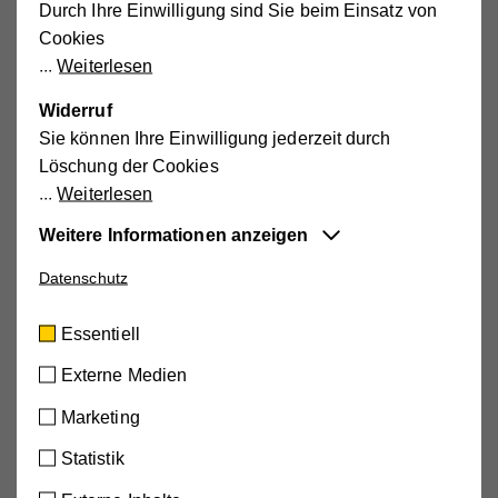
Durch Ihre Einwilligung sind Sie beim Einsatz von
Cookies
Weiterlesen
Widerruf
Sie können Ihre Einwilligung jederzeit durch
Löschung der Cookies
Weiterlesen
Weitere Informationen anzeigen
Datenschutz
Essentiell
Diese Cookies sind für die der Webseite
Essentiell
zugrundeliegenden Vorgänge wichtig und
unterstützen wichtige Funktionen wie den
Externe Medien
technischen Betrieb der Webseite, um
Marketing
sicherzustellen, dass sie so funktioniert wie von
Ihnen erwartet.
Ausgaben zum Download
Statistik
Cookie-Informationen anzeigen
HIH_4_2017_Burgenland_web.pdf