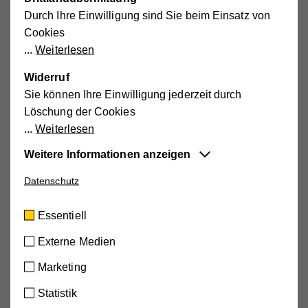
Durch Ihre Einwilligung sind Sie beim Einsatz von
Broschüre anfordern
Cookies
Weiterlesen
Vorname
*
Widerruf
Sie können Ihre Einwilligung jederzeit durch
Löschung der Cookies
Weiterlesen
Nachname
*
Weitere Informationen anzeigen
Datenschutz
Essentiell
Straße
*
Diese Cookies sind für die der Webseite
Essentiell
zugrundeliegenden Vorgänge wichtig und
unterstützen wichtige Funktionen wie den
Externe Medien
technischen Betrieb der Webseite, um
Hausnummer
*
Marketing
sicherzustellen, dass sie so funktioniert wie von
Ihnen erwartet.
Statistik
Cookie-Informationen anzeigen