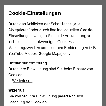
Cookie-Einstellungen
Frau
Herr
Firma/Verein
Durch das Anklicken der Schaltfläche „Alle
Titel
Akzeptieren“ oder durch Ihre individuellen Cookie-
Einstellungen, willigen Sie in die Verwendung von
technisch nicht notwendigen Cookies zu
Vorname
(laut Meldebestätigung)
Marketingzwecken und externen Einbindungen (z.B.
YouTube-Videos, Google Maps) ein.
Drittlandübermittlung
Durch Ihre Einwilligung sind Sie beim Einsatz von
Nachname
(laut Meldebestätigung)
Cookies
Weiterlesen
Widerruf
Titel
Sie können Ihre Einwilligung jederzeit durch
Löschung der Cookies