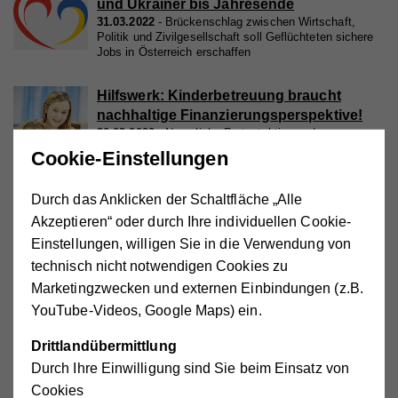
und Ukrainer bis Jahresende
31.03.2022
Brückenschlag zwischen Wirtschaft,
Politik und Zivilgesellschaft soll Geflüchteten sichere
Jobs in Österreich erschaffen
Hilfswerk: Kinderbetreuung braucht
nachhaltige Finanzierungsperspektive!
30.03.2022
Neuerliche Protestaktionen der
Beschäftigten zeigen weitreichende Misere auf.
Cookie-Einstellungen
Durch das Anklicken der Schaltfläche „Alle
Hilfswerk trauert um Erhard Busek
14.03.2022
Busek initiierte vor 30 Jahren erste
Akzeptieren“ oder durch Ihre individuellen Cookie-
internationale Hilfswerk-Aktion
Einstellungen, willigen Sie in die Verwendung von
technisch nicht notwendigen Cookies zu
Marketingzwecken und externen Einbindungen (z.B.
Hilfswerk-Präsident Karas dankt
YouTube-Videos, Google Maps) ein.
Mückstein und bietet Rauch volle
Unterstützung an
Drittlandübermittlung
04.03.2022
Auf den neuen Gesundheitsminister
Durch Ihre Einwilligung sind Sie beim Einsatz von
warten große Aufgaben, darunter die Pflegereform. Das
Hilfswerk bietet sein Praxiswissen und seine
Cookies