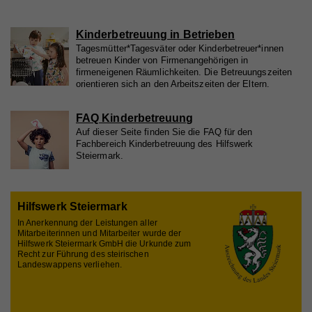
Anbieter
Whatchado
Kinderbetreuung in Betrieben
Tagesmütter*Tagesväter oder Kinderbetreuer*innen
Laufzeit
2 Jahre
betreuen Kinder von Firmenangehörigen in
firmeneigenen Räumlichkeiten. Die Betreuungszeiten
Registriert eine eindeutige ID, die verwendet wird,
orientieren sich an den Arbeitszeiten der Eltern.
Zweck
um statistische Daten dazu, wie der Besucher die
Website nutzt, zu generieren.
FAQ Kinderbetreuung
Auf dieser Seite finden Sie die FAQ für den
Fachbereich Kinderbetreuung des Hilfswerk
Name
_gat_UA_44117881-7
Steiermark.
Anbieter
Whatchado
Hilfswerk Steiermark
Laufzeit
10 Minuten
In Anerkennung der Leistungen aller
Mitarbeiterinnen und Mitarbeiter wurde der
Wird zur Unterscheidung von Website Besuchern
Zweck
Hilfswerk Steiermark GmbH die Urkunde zum
verwendet
Recht zur Führung des steirischen
Landeswappens verliehen.
Name
CAKEPHP