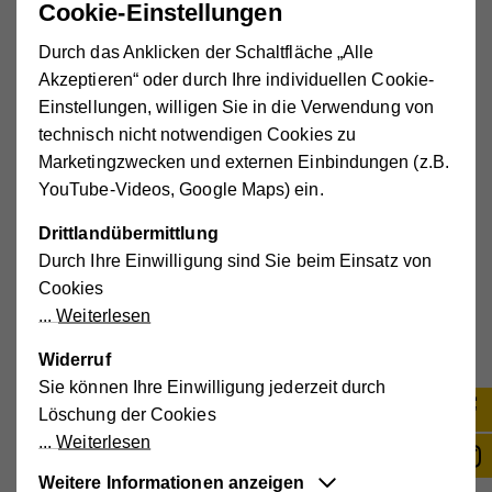
Cookie-Einstellungen
Video zur Kinderbetreuung in
Gemeinden
Durch das Anklicken der Schaltfläche „Alle
Akzeptieren“ oder durch Ihre individuellen Cookie-
Einstellungen, willigen Sie in die Verwendung von
technisch nicht notwendigen Cookies zu
Marketingzwecken und externen Einbindungen (z.B.
YouTube-Videos, Google Maps) ein.
Drittlandübermittlung
Externe Medien aktivieren.
Durch Ihre Einwilligung sind Sie beim Einsatz von
Cookies
Weiterlesen
Widerruf
Sie können Ihre Einwilligung jederzeit durch
Gemeindetageseltern in Ihrer Nähe:
Löschung der Cookies
Weiterlesen
Gemeindetagesmutter, 8770 Madstein
Weitere Informationen anzeigen