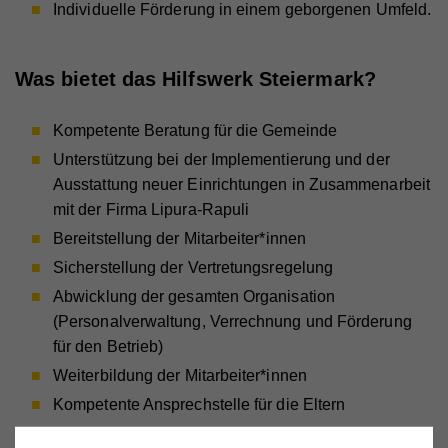
Individuelle Förderung in einem geborgenen Umfeld.
Was bietet das Hilfswerk Steiermark?
Kompetente Beratung für die Gemeinde
Unterstützung bei der Implementierung und der
Ausstattung neuer Einrichtungen in Zusammenarbeit
mit der Firma Lipura-Rapuli
Bereitstellung der Mitarbeiter*innen
Sicherstellung der Vertretungsregelung
Abwicklung der gesamten Organisation
(Personalverwaltung, Verrechnung und Förderung
für den Betrieb)
Weiterbildung der Mitarbeiter*innen
Kompetente Ansprechstelle für die Eltern