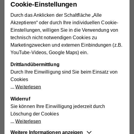
Cookie-Einstellungen
Entdecken Sie spannende Themen, aktuelle Trends und
Durch das Anklicken der Schaltfläche „Alle
praxisnahe Tipps rund um die Pflege und Betreuung –
Akzeptieren“ oder durch Ihre individuellen Cookie-
sowohl für Fachkräfte als auch für Angehörige. Unsere
Einstellungen, willigen Sie in die Verwendung von
Expertinnen und Experten teilen ihr Wissen und bieten
technisch nicht notwendigen Cookies zu
Inspiration für den Umgang mit den täglichen
Marketingzwecken und externen Einbindungen (z.B.
Herausforderungen in der Pflege.
YouTube-Videos, Google Maps) ein.
Pflege im digitalen Zeitalter
Drittlandübermittlung
Wie Technik die Pflege unterstützen kann, wo die
Durch Ihre Einwilligung sind Sie beim Einsatz von
Grenzen liegen und warum Menschlichkeit in der
Cookies
Pflege weiterhin im Mittelpunkt steht.
Weiterlesen
Stressbewältigung in der Pflege
Widerruf
Erfahren Sie hilfreiche Strategien zur
Sie können Ihre Einwilligung jederzeit durch
Stressbewältigung im Pflegealltag. Für Pflegekräfte
Löschung der Cookies
und Angehörige.
Weiterlesen
Weitere Informationen anzeigen
Umgang mit Inkontinenz im Alter