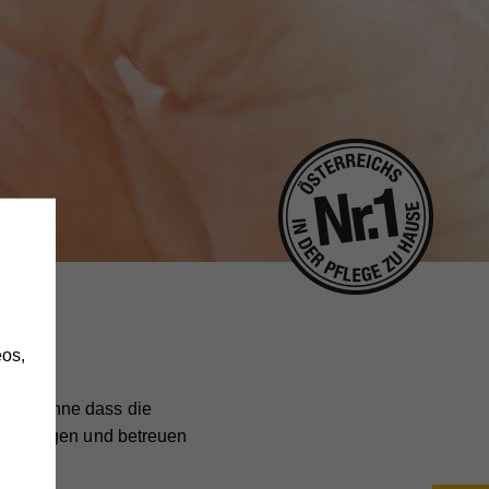
h
os,
llen, ohne dass die
use pflegen und betreuen
da.