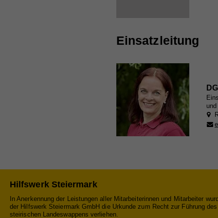
Ein
Cook
Na
Einsatzleitung
Ma
Na
Die
Anb
Anb
Akti
Lau
Lau
rele
DG
Art 
Zw
Eins
Zw
Info
und
R
teil
e
nach
Na
verk
Na
Anb
Cook
Anb
Lau
Sta
Na
Lau
Hilfswerk Steiermark
Zw
Stat
Anb
In Anerkennung der Leistungen aller Mitarbeiterinnen und Mitarbeiter wur
Webs
Zw
der Hilfswerk Steiermark GmbH die Urkunde zum Recht zur Führung des
Lau
geme
steirischen Landeswappens verliehen.