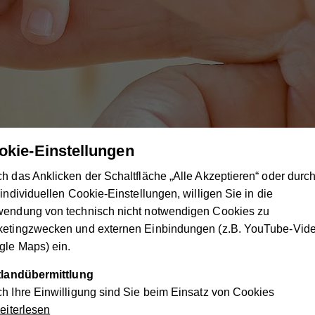
okie-Einstellungen
h das Anklicken der Schaltfläche „Alle Akzeptieren“ oder durc
 individuellen Cookie-Einstellungen, willigen Sie in die
können wir Sie unterstützen?
wendung von technisch nicht notwendigen Cookies zu
ketingzwecken und externen Einbindungen (z.B. YouTube-Vide
Hauskrankenpflege für Kinder?
le Maps) ein.
 oder schwerkrankes Kind aus dem Spital nach Hause holen wo
ttlandübermittlung
che Behandlung darunter leidet, oder wenn Sie Ihr Kind zu Ha
h Ihre Einwilligung sind Sie beim Einsatz von Cookies
r für Sie im Rahmen der
Hauskrankenpflege für Kinder
für Sie 
iterlesen