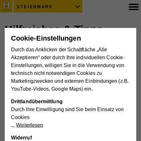
STEIERMARK
Hilfreiches & Tipps
Cookie-Einstellungen
Durch das Anklicken der Schaltfläche „Alle
Hier finden Sie eine Sammlung an Artikeln und hilfreichen
Akzeptieren“ oder durch Ihre individuellen Cookie-
Tipps aus dem Hilfswerk Steiermark zum Thema
Einstellungen, willigen Sie in die Verwendung von
Gesundheit und zu sozialen Themen.
technisch nicht notwendigen Cookies zu
Marketingzwecken und externen Einbindungen (z.B.
Tipps für Zeitmanagement
YouTube-Videos, Google Maps) ein.
Entdecken Sie effektive Zeitmanagement-Strategien
für Beruf und Alltag. Praktische Tipps für mehr
Struktur, Produktivität und eine bessere Work-Life-
Drittlandübermittlung
Balance.
Durch Ihre Einwilligung sind Sie beim Einsatz von
Cookies
Digital Detox - bewusst offline
Weiterlesen
Praktische Tipps für Digital Detox: Die
Gegenbewegung zur exzessiven Mediennutzung und
Widerruf
ein Trend für weniger Stress und mehr Wohlbefinden