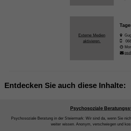
Die
Anb
Anb
Akti
Lau
Lau
rele
Tage
Art 
Zw
Zw
Info
Externe Medien
Gugg
aktivieren.
066
teil
Mont
nach
Na
psd
verk
Na
Anb
Cook
Anb
Lau
Sta
Na
Lau
Entdecken Sie auch diese Inhalte:
Zw
Stat
Anb
Webs
Zw
Lau
geme
Na
Psychosoziale Beratungsst
Webs
Zw
Cook
Anb
Psychosoziale Beratung in der Steiermark: Wir sind da, wenn Sie nic
Na
weiter wissen. Anonym, verschwiegen und kos
Lau
Ex
Na
Anb