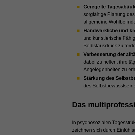
Geregelte Tagesabäuf
sorgfältige Planung des
allgemeine Wohlbefind
Handwerkliche und kre
und künstlerische Fähigk
Selbstausdruck zu förde
Verbesserung der allt
dabei zu helfen, ihre tä
Angelegenheiten zu erh
Stärkung des Selbstb
des Selbstbewusstseins 
Das multiprofess
In psychosozialen Tagesstruk
zeichnen sich durch Einfühls