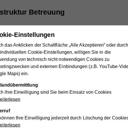
struktur Betreuung
ses Angebotes ist ein Bescheid der zuständigen Bezirkshauptm
okie-Einstellungen
etaillierte Informationen zur Verfügung.
h das Anklicken der Schaltfläche „Alle Akzeptieren“ oder durc
 individuellen Cookie-Einstellungen, willigen Sie in die
ionen!
wendung von technisch nicht notwendigen Cookies zu
ketingzwecken und externen Einbindungen (z.B. YouTube-Vide
iermark
le Maps) ein.
ttlandübermittlung
h Ihre Einwilligung sind Sie beim Einsatz von Cookies
iterlesen
issen möchten
erruf
können Ihre Einwilligung jederzeit durch Löschung der Cookie
stungsverordnung des Landes Steiermark oder um Ihre Möglichk
iterlesen