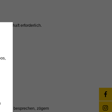
annschaft erforderlich.
h
os,
s
eiten zu besprechen, zögern