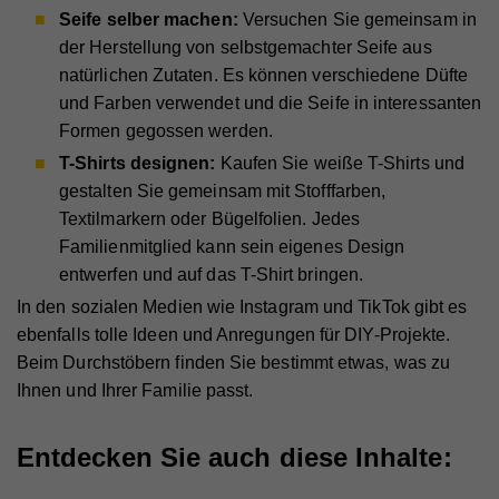
Anbieter
YouTube
verkauft werden.
Seife selber machen:
Versuchen Sie gemeinsam in
Eindeutige ID, die die Sitzung des Benutzers
Zweck
identifiziert.
Laufzeit
1 Tag
der Herstellung von selbstgemachter Seife aus
Cookie-Informationen anzeigen
natürlichen Zutaten. Es können verschiedene Düfte
Registriert eine eindeutige ID auf mobilen Geräten,
Name
_fbp
Statistik
und Farben verwendet und die Seife in interessanten
Zweck
um Tracking basierend auf dem geografischen
Name
access
GPS-Standort zu ermöglichen.
Statistik-Cookies helfen uns zu verstehen, wie Sie
Formen gegossen werden.
Anbieter
Facebook
mit unserer Webseite interagieren, indem
T-Shirts designen:
Kaufen Sie weiße T-Shirts und
Anbieter
Hilfswerk
Laufzeit
4 Monate
Informationen anonym gesammelt und gemeldet
gestalten Sie gemeinsam mit Stofffarben,
Laufzeit
7 Tage
Name
VISITOR_INFO1_LIVE
werden. Die gesammelten Informationen helfen uns,
Textilmarkern oder Bügelfolien. Jedes
Wird von Facebook genutzt, um eine Reihe von
unser Webseitenangebot laufend zu verbessern.
Zweck
Werbeprodukten anzuzeigen, zum Beispiel
Familienmitglied kann sein eigenes Design
Speichert die Farbkontrasteinstellung der
Anbieter
YouTube
Zweck
Echtzeitgebote dritter Werbetreibender.
Cookie-Informationen anzeigen
Barrierefreileiste.
entwerfen und auf das T-Shirt bringen.
Laufzeit
179 Tage
In den sozialen Medien wie Instagram und TikTok gibt es
Name
_ga
Externe Inhalte
ebenfalls tolle Ideen und Anregungen für DIY-Projekte.
Versucht, die Benutzerbandbreite auf Seiten mit
Zweck
Name
fr
Mit dieser Einstellung werden externe Inhalte auf
integrierten YouTube-Videos zu schätzen.
Beim Durchstöbern finden Sie bestimmt etwas, was zu
Anbieter
Google Analytics
unserer Webseite zugelassen, die von Drittanbietern
Ihnen und Ihrer Familie passt.
Anbieter
Facebook
Laufzeit
2 Jahre
stammen (z.B. Inlineframes). Dabei werden
Laufzeit
90 Tage
technische Daten (z.B. IP-Adresse) automatisch an
Name
vuid
Registriert eine eindeutige ID, die verwendet wird,
Entdecken Sie auch diese Inhalte:
die jeweiligen Drittanbieter übermittelt, damit deren
Zweck
um statistische Daten dazu, wie der Besucher die
Beinhaltet eine eindeutige Browser und Benutzer
Anbieter
Vimeo
Zweck
Website nutzt, zu generieren.
Einbindungen auf unserer Webseite angezeigt
ID, die für gezielte Werbung verwendet werden.