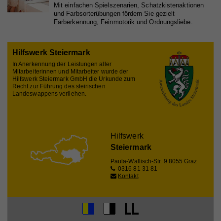
Mit einfachen Spielszenarien, Schatz­kisten­aktionen
Registriert eine eindeutige ID, die verwendet wird,
und Farb­sorte­r­übungen fördern Sie gezielt
Zweck
um statistische Daten dazu, wie der Besucher die
Farberkennung, Feinmotorik und Ordnungsliebe.
Website nutzt, zu generieren.
Hilfswerk Steiermark
Name
_ga
In Anerkennung der Leistungen aller
Mitarbeiterinnen und Mitarbeiter wurde der
Hilfswerk Steiermark GmbH die Urkunde zum
Anbieter
Whatchado
Recht zur Führung des steirischen
Landeswappens verliehen.
Laufzeit
2 Jahre
Registriert eine eindeutige ID, die verwendet wird,
Zweck
um statistische Daten dazu, wie der Besucher die
Hilfswerk
Website nutzt, zu generieren.
Steiermark
Paula-Wallisch-Str. 9
8055 Graz
0316 81 31 81
Name
_gat_UA_44117881-7
Kontakt
Anbieter
Whatchado
Laufzeit
10 Minuten