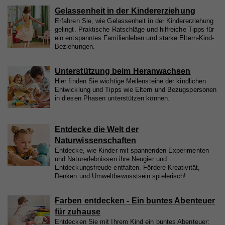
werden können.
Gelassenheit in der Kindererziehung
Laufzeit
2 Jahre
Erfahren Sie, wie Gelassenheit in der Kindererziehung
gelingt. Praktische Ratschläge und hilfreiche Tipps für
Zweck
Wird verwendet, um Vimeo-Inhalte zu entsperren.
Name
_gat
ein entspanntes Familienleben und starke Eltern-Kind-
Beziehungen.
Anbieter
Google Universal Analytics
Name
_gat
Laufzeit
Unterstützung beim Heranwachsen
1 Minute
Hier finden Sie wichtige Meilensteine der kindlichen
Anbieter
Whatchado
Entwicklung und Tipps wie Eltern und Bezugspersonen
Wird von Google Analytics verwendet, um die
Zweck
in diesen Phasen unterstützen können.
Anforderungsrate einzuschränken.
Laufzeit
1 Minute
Wird von Google Analytics verwendet, um die
Entdecke die Welt der
Zweck
Anforderungsrate einzuschränken
Name
_gid
Naturwissenschaften
Entdecke, wie Kinder mit spannenden Experimenten
Anbieter
Google Analytics
und Naturerlebnissen ihre Neugier und
Entdeckungsfreude entfalten. Fördere Kreativität,
Name
_gid
Laufzeit
1 Tag
Denken und Umweltbewusstsein spielerisch!
Anbieter
Whatchado
Registriert eine eindeutige ID, die verwendet wird,
Farben entdecken - Ein buntes Abenteuer
Zweck
um statistische Daten dazu, wie der Besucher die
für zuhause
Website nutzt, zu generieren.
Laufzeit
1 Tag
Entdecken Sie mit Ihrem Kind ein buntes Abenteuer: