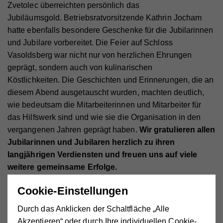
Zvetolec überreichten persönlich das
Jubiläumsgold. Betriebsratvorsitzende Kathrin Jocham
hatte ebenfalls besondere Geschenke für die Jubilarinnen
und Jubilare vorbereitet. Die Feier auf Schloss
Vasoldsberg war nicht nur von herzlichen Ehrungen
geprägt, sondern auch von kulinarischen
Köstlichkeiten. Die Geschichten und Erinnerungen, die an
diesem Abend ausgetauscht wurden, machten deutlich,
wie bedeutsam die Mitarbeiterinnen und Mitarbeiter für
das Hilfswerk sind und wie sie die Organisation in den
vergangenen Jahren geprägt haben.
Wir gratulieren allen
Jubilarinnen und Jubilaren herzlich zu ihren
langjährigen Verdiensten und freuen uns auf viele
weitere gemeinsame Erfolge.
Cookie-Einstellungen
Durch das Anklicken der Schaltfläche „Alle
Akzeptieren“ oder durch Ihre individuellen Cookie-