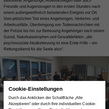
Betroffene, Angehörige, Arbeitskollegen oder auch
Freunde und Augenzeugen in den ersten Stunden nach
einem außergewöhnlich belastenden Ereignis vor Ort.
Vom plötzlichen Tod eines Angehörigen, Verkehrs- und
Arbeitsunfälle, Überbringung von Todesnachrichten mit
der Polizei bis hin zur Betreuung Angehöriger nach einem
Suizid, Naturkatastrophen und Gewaltdelikten: „die
psychosoziale Akutbetreuung ist eine Erste Hilfe – ein
Rettungsdienst für die Seele also“.
Cookie-Einstellungen
Durch das Anklicken der Schaltfläche „Alle
Akzeptieren“ oder durch Ihre individuellen Cookie-