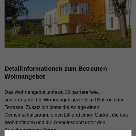
Detailinformationen zum Betreuten
Wohnangebot
Das Wohnangebot umfasst 10 barrierefreie,
seniorengerechte Wohnungen, jeweils mit Balkon oder
Terrasse. Zusätzlich bietet die Anlage einen
Gemeinschaftsraum, einen Lift und einen Garten, die das
Wohlbefinden und die Gemeinschaft unter den
Bewohner*innen fördern.