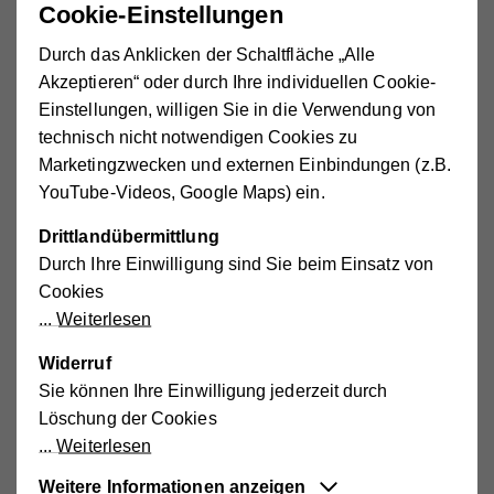
Cookie-Einstellungen
Durch das Anklicken der Schaltfläche „Alle
Akzeptieren“ oder durch Ihre individuellen Cookie-
Einstellungen, willigen Sie in die Verwendung von
technisch nicht notwendigen Cookies zu
Wohnungsplan
Marketingzwecken und externen Einbindungen (z.B.
Hier finden Sie einen beispielhaften Wohnungsgrundriss
YouTube-Videos, Google Maps) ein.
Drittlandübermittlung
Durch Ihre Einwilligung sind Sie beim Einsatz von
Cookies
Weiterlesen
Fachvorträge von DGKPs zu relevanten Themen werden den
Widerruf
Bewohner*innen quartalsweise kostenlos angeboten.
Sie können Ihre Einwilligung jederzeit durch
Löschung der Cookies
Kontakt
Weiterlesen
Weitere Informationen anzeigen