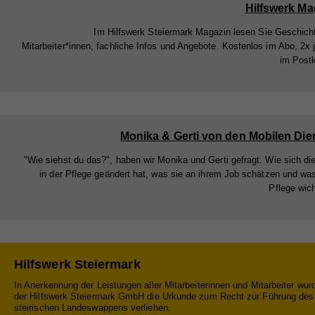
Hilfswerk Ma
Zw
Na
Im Hilfswerk Steiermark Magazin lesen Sie Geschich
Mitarbeiter*innen, fachliche Infos und Angebote. Kostenlos im Abo, 2x j
Na
Anb
im Post
Anb
Lau
Lau
Zw
Zw
Monika & Gerti von den Mobilen Die
Na
"Wie siehst du das?", haben wir Monika und Gerti gefragt. Wie sich die
in der Pflege geändert hat, was sie an ihrem Job schätzen und was
Anb
Pflege wich
Na
Lau
Anb
Zw
Lau
Hilfswerk Steiermark
Zw
In Anerkennung der Leistungen aller Mitarbeiterinnen und Mitarbeiter wur
der Hilfswerk Steiermark GmbH die Urkunde zum Recht zur Führung des
Na
steirischen Landeswappens verliehen.