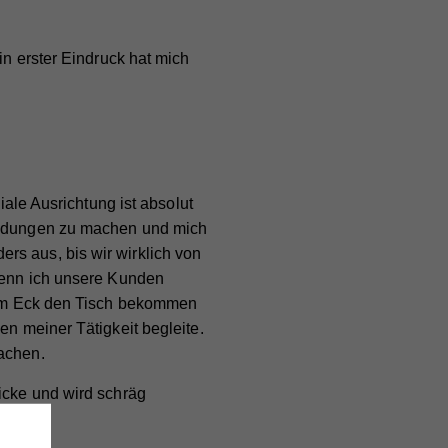
in erster Eindruck hat mich
ziale Ausrichtung ist absolut
bildungen zu machen und mich
rs aus, bis wir wirklich von
 Wenn ich unsere Kunden
n im Eck den Tisch bekommen
en meiner Tätigkeit begleite.
machen.
licke und wird schräg