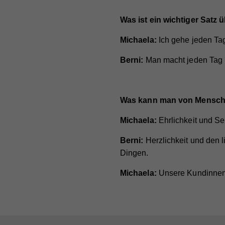
teil
nach
Was ist ein wichtiger Satz 
Na
verk
Na
Anb
Michaela:
Ich gehe jeden Tag
Cook
Anb
Lau
Berni:
Man macht jeden Tag 
Sta
Na
Lau
Zw
Stat
Anb
Webs
Zw
Was kann man von Mensche
Lau
geme
Na
Webs
Michaela:
Ehrlichkeit und S
Zw
Cook
Anb
Na
Berni:
Herzlichkeit und den 
Dingen.
Lau
Ex
Na
Anb
Mit 
Na
Zw
Michaela:
Unsere Kundinnen 
Anb
Lau
zuge
Anb
Lau
werd
Zw
jewe
Lau
Zw
uns