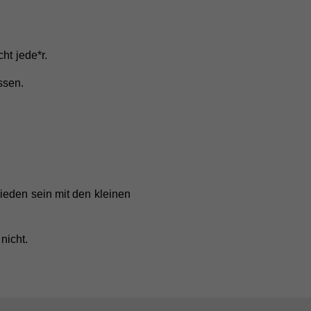
ht jede*r.
ssen.
nd
nd
er
ieden sein mit den kleinen
e
nicht.
bei