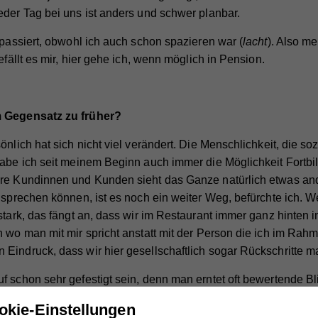
eder Tag bei uns ist anders und schwer planbar.
t passiert, obwohl ich auch schon spazieren war (
lacht
). Also me
efällt es mir, hier gehe ich, wenn möglich in Pension.
m Gegensatz zu früher?
sönlich hat sich nicht viel verändert. Die Menschlichkeit, die so
 habe ich seit meinem Beginn auch immer die Möglichkeit Fort
re Kundinnen und Kunden sieht das Ganze natürlich etwas ande
t sprechen können, ist es noch ein weiter Weg, befürchte ich.
 stark, das fängt an, dass wir im Restaurant immer ganz hinte
 wo man mit mir spricht anstatt mit der Person die ich im Rahm
Eindruck, dass wir hier gesellschaftlich sogar Rückschritte 
f schon sehr gefestigt sein, denn man erntet oft bewertende B
okie-Einstellungen