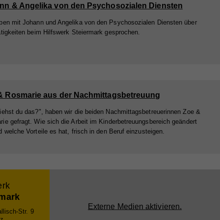
nn & Angelika von den Psychosozialen Diensten
ben mit Johann und Angelika von den Psychosozialen Diensten über
ätigkeiten beim Hilfswerk Steiermark gesprochen.
& Rosmarie aus der Nachmittagsbetreuung
iehst du das?", haben wir die beiden Nachmittagsbetreuerinnen Zoe &
ie gefragt. Wie sich die Arbeit im Kinderbetreuungsbereich geändert
d welche Vorteile es hat, frisch in den Beruf einzusteigen.
erk
rmark
Externe Medien aktivieren.
lisch-Str. 9
z