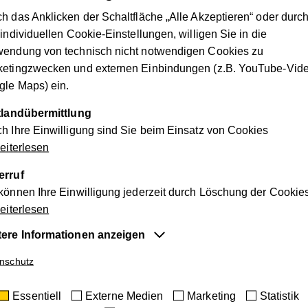
e Außerirdische. Dann hört man oft Bemerkungen wie: „Was du 
h das Anklicken der Schaltfläche „Alle Akzeptieren“ oder durc
“ Da sind wir von Inklusion wirklich sehr weit weg.
 individuellen Cookie-Einstellungen, willigen Sie in die
wendung von technisch nicht notwendigen Cookies zu
em Extrem ins andere. Die Reaktionen reichen von „da hast du 
ketingzwecken und externen Einbindungen (z.B. YouTube-Vide
„wie schaffst du das bloß“.
le Maps) ein.
ttlandübermittlung
h Ihre Einwilligung sind Sie beim Einsatz von Cookies
den Beruf schon sehr gefestigt sein, de
iterlesen
tende Blicke und wird schräg angescha
erruf
können Ihre Einwilligung jederzeit durch Löschung der Cookie
iterlesen
Berni, 36
tere Informationen anzeigen
entiell
nschutz
Tätigkeit?
e Cookies sind für die der Webseite zugrundeliegenden Vorg
Essentiell
Externe Medien
Marketing
Statistik
tig und unterstützen wichtige Funktionen wie den technischen
beit, es ist einfach ein Traum, hier tätig zu sein. Es herrscht 