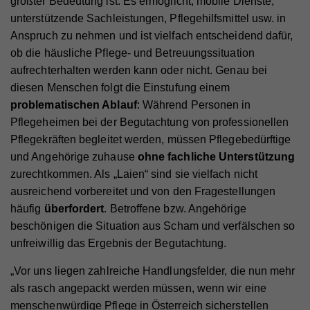
größter Bedeutung ist. Es ermöglicht, mobile Dienste,
Name
access
GPS-Standort zu ermöglichen.
Statistik-Cookies helfen uns zu verstehen, wie Sie
unterstützende Sachleistungen, Pflegehilfsmittel usw. in
Anbieter
Facebook
mit unserer Webseite interagieren, indem
Anspruch zu nehmen und ist vielfach entscheidend dafür,
Anbieter
Hilfswerk
Laufzeit
4 Monate
Informationen anonym gesammelt und gemeldet
ob die häusliche Pflege- und Betreuungssituation
Laufzeit
7 Tage
Name
VISITOR_INFO1_LIVE
werden. Die gesammelten Informationen helfen uns,
aufrechterhalten werden kann oder nicht. Genau bei
Wird von Facebook genutzt, um eine Reihe von
unser Webseitenangebot laufend zu verbessern.
Zweck
Werbeprodukten anzuzeigen, zum Beispiel
diesen Menschen folgt die Einstufung einem
Speichert die Farbkontrasteinstellung der
Anbieter
YouTube
Zweck
Echtzeitgebote dritter Werbetreibender.
Cookie-Informationen anzeigen
Barrierefreileiste.
problematischen Ablauf
: Während Personen in
Laufzeit
179 Tage
Pflegeheimen bei der Begutachtung von professionellen
Name
_ga
Externe Inhalte
Pflegekräften begleitet werden, müssen Pflegebedürftige
Versucht, die Benutzerbandbreite auf Seiten mit
Zweck
Name
fr
Mit dieser Einstellung werden externe Inhalte auf
integrierten YouTube-Videos zu schätzen.
Anbieter
Google Analytics
und Angehörige zuhause
ohne fachliche Unterstützung
unserer Webseite zugelassen, die von Drittanbietern
zurechtkommen. Als „Laien“ sind sie vielfach nicht
Anbieter
Facebook
Laufzeit
2 Jahre
stammen (z.B. Inlineframes). Dabei werden
ausreichend vorbereitet und von den Fragestellungen
Laufzeit
90 Tage
technische Daten (z.B. IP-Adresse) automatisch an
Name
vuid
häufig
überfordert
. Betroffene bzw. Angehörige
Registriert eine eindeutige ID, die verwendet wird,
die jeweiligen Drittanbieter übermittelt, damit deren
Zweck
um statistische Daten dazu, wie der Besucher die
beschönigen die Situation aus Scham und verfälschen so
Beinhaltet eine eindeutige Browser und Benutzer
Anbieter
Vimeo
Zweck
Website nutzt, zu generieren.
Einbindungen auf unserer Webseite angezeigt
ID, die für gezielte Werbung verwendet werden.
unfreiwillig das Ergebnis der Begutachtung.
werden können.
Laufzeit
2 Jahre
„Vor uns liegen zahlreiche Handlungsfelder, die nun mehr
Zweck
Wird verwendet, um Vimeo-Inhalte zu entsperren.
Name
_gat
als rasch angepackt werden müssen, wenn wir eine
menschenwürdige Pflege in Österreich sicherstellen