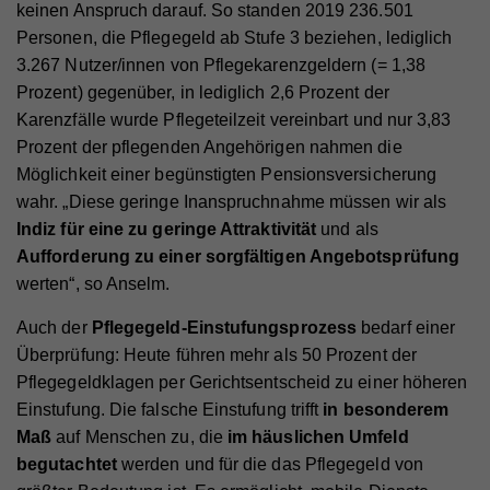
keinen Anspruch darauf. So standen 2019 236.501
Webseite angezeigt werden können.
Personen, die Pflegegeld ab Stufe 3 beziehen, lediglich
Cookie-Informationen anzeigen
Name
PHPSESSID
3.267 Nutzer/innen von Pflegekarenzgeldern (= 1,38
Anbieter
Hilfswerk
Prozent) gegenüber, in lediglich 2,6 Prozent der
Name
YSC
Marketing
Karenzfälle wurde Pflegeteilzeit vereinbart und nur 3,83
Diese Cookies werden zum Nachverfolgen von
Laufzeit
Session
Anbieter
YouTube
Prozent der pflegenden Angehörigen nahmen die
Suchmustern und Aktivität verwendet. Wir
Möglichkeit einer begünstigten Pensionsversicherung
Eindeutige ID, die die Sitzung des Benutzers
Laufzeit
Session
verwenden diese Informationen, um Ihnen
Zweck
identifiziert.
wahr. „Diese geringe Inanspruchnahme müssen wir als
relevante/personalisierte Marketinginhalte zeigen zu
Registriert eine eindeutige ID, um Statistiken der
Indiz für eine zu geringe Attraktivität
und als
können. Mit dieser Art Cookies sammeln wir
Zweck
Videos von YouTube, die der Benutzer gesehen hat,
Aufforderung zu einer sorgfältigen Angebotsprüfung
zu behalten.
möglicherweise persönliche, identifizierbare
Name
fe_typo_user
werten“, so Anselm.
Informationen und verwenden diese für gezielte
Werbung und/oder teilen sie zu diesem Zweck mit
Anbieter
Hilfswerk
Auch der
Pflegegeld-Einstufungsprozess
bedarf einer
Name
GPS
Dritten. Alle anhand dieser Cookies nachverfolgten
Überprüfung: Heute führen mehr als 50 Prozent der
Laufzeit
Session
und aufgezeichneten Aktivitäten können an Dritte
Pflegegeldklagen per Gerichtsentscheid zu einer höheren
Anbieter
YouTube
verkauft werden.
Eindeutige ID, die die Sitzung des Benutzers
Einstufung. Die falsche Einstufung trifft
in besonderem
Zweck
identifiziert.
Laufzeit
1 Tag
Cookie-Informationen anzeigen
Maß
auf Menschen zu, die
im häuslichen Umfeld
begutachtet
werden und für die das Pflegegeld von
Registriert eine eindeutige ID auf mobilen Geräten,
Name
_fbp
Statistik
Zweck
um Tracking basierend auf dem geografischen