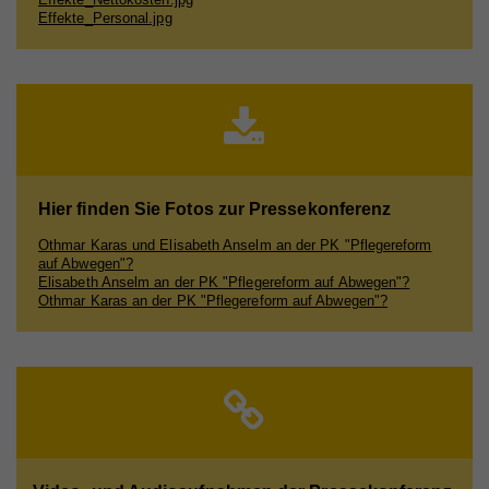
Name
CAKEPHP
Effekte_Personal.jpg
Anbieter
Whatchado
Laufzeit
Ende der Browsernutzung
Speichert notwendige Sessiondaten für
Zweck
Basisfunktion der Website.
Hier finden Sie Fotos zur Pressekonferenz
Name
_gat
Othmar Karas und Elisabeth Anselm an der PK "Pflegereform
auf Abwegen"?
Anbieter
Walls.io
Elisabeth Anselm an der PK "Pflegereform auf Abwegen"?
Othmar Karas an der PK "Pflegereform auf Abwegen"?
Laufzeit
1 Minute
Wird von Google Analytics verwendet, um die
Zweck
Anforderungsrate einzuschränken
Name
_gid