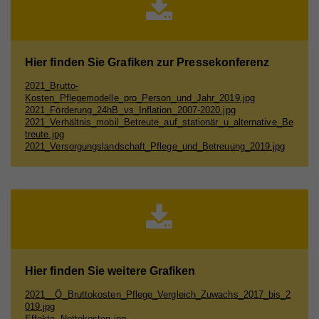
Name
_ga
Anbieter
Whatchado
Hier finden Sie Grafiken zur Pressekonferenz
Laufzeit
2 Jahre
2021_Brutto-
Kosten_Pflegemodelle_pro_Person_und_Jahr_2019.jpg
Registriert eine eindeutige ID, die verwendet wird,
2021_Förderung_24hB_vs_Inflation_2007-2020.jpg
Zweck
um statistische Daten dazu, wie der Besucher die
2021_Verhältnis_mobil_Betreute_auf_stationär_u_alternative_Be
Website nutzt, zu generieren.
treute.jpg
2021_Versorgungslandschaft_Pflege_und_Betreuung_2019.jpg
Name
_gat_UA_44117881-7
Anbieter
Whatchado
Laufzeit
10 Minuten
Wird zur Unterscheidung von Website Besuchern
Zweck
Hier finden Sie weitere Grafiken
verwendet
2021__Ö_Bruttokosten_Pflege_Vergleich_Zuwachs_2017_bis_2
019.jpg
Effekte_Nettokosten.jpg