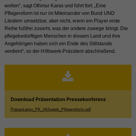
Anbieter
Google Universal Analytics
wollen“, sagt Othmar Karas und führt fort: „Eine
Name
_gat
Laufzeit
1 Minute
Pflegereform ist nur im Miteinander von Bund UND
Ländern umsetzbar, aber nicht, wenn ein Player erste
Anbieter
Whatchado
Wird von Google Analytics verwendet, um die
Zweck
Reihe fußfrei zusieht, was der andere zuwege bringt. Die
Anforderungsrate einzuschränken.
Laufzeit
1 Minute
pflegebedürftigen Menschen in diesem Land und ihre
Angehörigen haben sich ein Ende des Stillstands
Wird von Google Analytics verwendet, um die
Zweck
verdient“, so der Hilfswerk-Präsident abschließend.
Anforderungsrate einzuschränken
Name
_gid
Anbieter
Google Analytics
Name
_gid
Laufzeit
1 Tag
Anbieter
Whatchado
Registriert eine eindeutige ID, die verwendet wird,
Zweck
um statistische Daten dazu, wie der Besucher die
Website nutzt, zu generieren.
Laufzeit
1 Tag
Download Präsentation Pressekonferenz
Präsentation_PK_Hilfswerk_Pflegereform.pdf
Registriert eine eindeutige ID, die verwendet wird,
Zweck
um statistische Daten dazu, wie der Besucher die
Website nutzt, zu generieren.