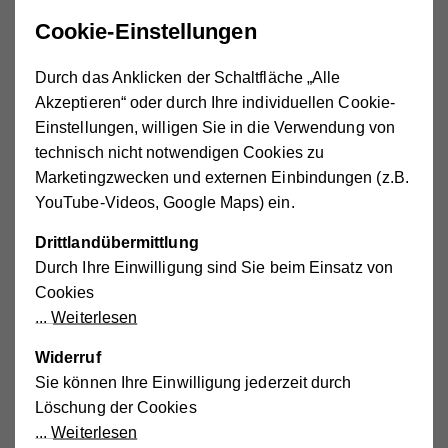
theoretisch von Belang sein, eröffnet jedoch eine Fülle
von Diskrepanzen – etwa betreffend das Arbeitsrecht,
Cookie-Einstellungen
insbesondere die Arbeitszeitgesetzgebung. Das
Zusammenleben mit einer/m pflegebedürftigen
Durch das Anklicken der Schaltfläche „Alle
Angehörigen erzeugt eine verschränkte und schwankende
Akzeptieren“ oder durch Ihre individuellen Cookie-
Abfolge von Betreuungszeit im engeren Sinne und (oft
Einstellungen, willigen Sie in die Verwendung von
miteinander verbrachter) Freizeit. Diese Situation lässt
technisch nicht notwendigen Cookies zu
sich schwer in das Korsett von Normalarbeitszeit,
Marketingzwecken und externen Einbindungen (z.B.
Ruhezeit, Mehr-/Überstunden, Rufbereitschaft, Urlaubs-
YouTube-Videos, Google Maps) ein.
und Krankenstandsvertretung pressen. Auch betreffend
Drittlandübermittlung
Pflichten, Qualifikation und Haftung ergeben sich
Durch Ihre Einwilligung sind Sie beim Einsatz von
komplexe Fragen, die schwer zu lösen sind. Und im
Cookies
burgenländischen Modell ist die Bezahlung
Weiterlesen
beispielsweise so geregelt, dass sich Betroffene ihre
Anstellung durch vorherige Abgabe des Pflegegeldes und
Widerruf
großer Teile der Pension quasi selbst bezahlen.
Sie können Ihre Einwilligung jederzeit durch
Löschung der Cookies
Ausbau der Versorgungslandschaft und faire
Weiterlesen
Pflegegeld-Einstufung