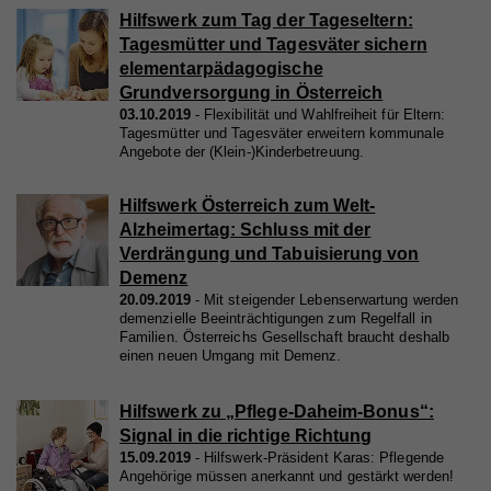
verwenden diese Informationen, um Ihnen
Zweck
identifiziert.
Hilfswerk zum Tag der Tageseltern:
relevante/personalisierte Marketinginhalte zeigen zu
Registriert eine eindeutige ID, um Statistiken der
Tagesmütter und Tagesväter sichern
können. Mit dieser Art Cookies sammeln wir
Zweck
Videos von YouTube, die der Benutzer gesehen hat,
elementarpädagogische
zu behalten.
möglicherweise persönliche, identifizierbare
Grundversorgung in Österreich
Name
fe_typo_user
Informationen und verwenden diese für gezielte
03.10.2019
Flexibilität und Wahlfreiheit für Eltern:
Tagesmütter und Tagesväter erweitern kommunale
Werbung und/oder teilen sie zu diesem Zweck mit
Anbieter
Hilfswerk
Angebote der (Klein-)Kinderbetreuung.
Name
GPS
Dritten. Alle anhand dieser Cookies nachverfolgten
Laufzeit
Session
und aufgezeichneten Aktivitäten können an Dritte
Hilfswerk Österreich zum Welt-
Anbieter
YouTube
verkauft werden.
Eindeutige ID, die die Sitzung des Benutzers
Alzheimertag: Schluss mit der
Zweck
identifiziert.
Laufzeit
1 Tag
Cookie-Informationen anzeigen
Verdrängung und Tabuisierung von
Demenz
Registriert eine eindeutige ID auf mobilen Geräten,
Name
20.09.2019
_fbp
Mit steigender Lebenserwartung werden
Statistik
Zweck
um Tracking basierend auf dem geografischen
demenzielle Beeinträchtigungen zum Regelfall in
Name
access
GPS-Standort zu ermöglichen.
Statistik-Cookies helfen uns zu verstehen, wie Sie
Familien. Österreichs Gesellschaft braucht deshalb
Anbieter
Facebook
einen neuen Umgang mit Demenz.
mit unserer Webseite interagieren, indem
Anbieter
Hilfswerk
Laufzeit
4 Monate
Informationen anonym gesammelt und gemeldet
Laufzeit
Hilfswerk zu „Pflege-Daheim-Bonus“:
7 Tage
Name
VISITOR_INFO1_LIVE
werden. Die gesammelten Informationen helfen uns,
Wird von Facebook genutzt, um eine Reihe von
Signal in die richtige Richtung
unser Webseitenangebot laufend zu verbessern.
Zweck
Werbeprodukten anzuzeigen, zum Beispiel
Speichert die Farbkontrasteinstellung der
Anbieter
YouTube
15.09.2019
Hilfswerk-Präsident Karas: Pflegende
Zweck
Echtzeitgebote dritter Werbetreibender.
Cookie-Informationen anzeigen
Barrierefreileiste.
Angehörige müssen anerkannt und gestärkt werden!