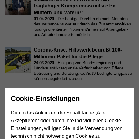
tragfähiger Kompromiss mit vielen
Müttern und Vätern!“
01.04.2020
Der heutige Durchbruch nach Monaten
des Verhandelns war nur durch das Zusammenwirken
lösungsorientierter Proponent/innen auf Arbeitgeber-
und Arbeitnehmerseite möglich.
Corona-Krise: Hilfswerk begrüßt 100-
Millionen-Paket für die Pflege
24.03.2020
Einigung von Bundesregierung und
Ländern stärkt regionale Verfügbarkeit von Pflege,
Betreuung und Beratung, CoVid19-bedingte Engpässe
können abgefedert werden.
Hilfswerk: Rechnungshofbericht zur
Cookie-Einstellungen
Pflege macht Reformbedarf in Fakten fest
14.02.2020
Bericht liefert klare Hinweise auf Ausmaß
Durch das Anklicken der Schaltfläche „Alle
und Richtung der notwendigen Reformen: Neben
effizienterer Steuerung ist ein intelligenter Ausbau der
Akzeptieren“ oder durch Ihre individuellen Cookie-
Versorgungslandschaft nötig!
Einstellungen, willigen Sie in die Verwendung von
technisch nicht notwendigen Cookies zu
Faktencheck Pflegepersonal: Die