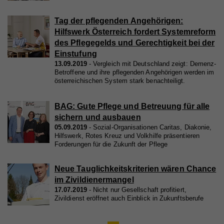
Laufzeit
179 Tage
Name
_ga
Externe Inhalte
Tag der pflegenden Angehörigen:
Versucht, die Benutzerbandbreite auf Seiten mit
Zweck
Name
fr
Mit dieser Einstellung werden externe Inhalte auf
integrierten YouTube-Videos zu schätzen.
Hilfswerk Österreich fordert Systemreform
Anbieter
Google Analytics
unserer Webseite zugelassen, die von Drittanbietern
des Pflegegelds und Gerechtigkeit bei der
Anbieter
Facebook
Laufzeit
2 Jahre
stammen (z.B. Inlineframes). Dabei werden
Einstufung
Laufzeit
13.09.2019
90 Tage
Vergleich mit Deutschland zeigt: Demenz-
technische Daten (z.B. IP-Adresse) automatisch an
Name
vuid
Registriert eine eindeutige ID, die verwendet wird,
Betroffene und ihre pflegenden Angehörigen werden im
die jeweiligen Drittanbieter übermittelt, damit deren
Zweck
um statistische Daten dazu, wie der Besucher die
österreichischen System stark benachteiligt.
Beinhaltet eine eindeutige Browser und Benutzer
Anbieter
Vimeo
Zweck
Website nutzt, zu generieren.
Einbindungen auf unserer Webseite angezeigt
ID, die für gezielte Werbung verwendet werden.
werden können.
BAG: Gute Pflege und Betreuung für alle
Laufzeit
2 Jahre
sichern und ausbauen
Zweck
Wird verwendet, um Vimeo-Inhalte zu entsperren.
Name
_gat
05.09.2019
Sozial-Organisationen Caritas, Diakonie,
Hilfswerk, Rotes Kreuz und Volkhilfe präsentieren
Forderungen für die Zukunft der Pflege
Anbieter
Google Universal Analytics
Name
_gat
Laufzeit
1 Minute
Neue Tauglichkeitskriterien wären Chance
im Zivildienermangel
Anbieter
Whatchado
Wird von Google Analytics verwendet, um die
Zweck
17.07.2019
Nicht nur Gesellschaft profitiert,
Anforderungsrate einzuschränken.
Zivildienst eröffnet auch Einblick in Zukunftsberufe
Laufzeit
1 Minute
Wird von Google Analytics verwendet, um die