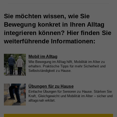
Name
_gat_UA_44117881-7
Sie möchten wissen, wie Sie
Bewegung konkret in Ihren Alltag
Anbieter
Whatchado
integrieren können? Hier finden Sie
Laufzeit
10 Minuten
weiterführende Informationen:
Wird zur Unterscheidung von Website Besuchern
Zweck
verwendet
Mobil im Alltag
Wie Bewegung im Alltag hilft, Mobilität im Alter zu
erhalten. Praktische Tipps für mehr Sicherheit und
Name
CAKEPHP
Selbstständigkeit zu Hause.
Anbieter
Whatchado
Übungen für zu Hause
Laufzeit
Ende der Browsernutzung
Einfache Übungen für Senioren zu Hause. Stärken Sie
Kraft, Gleichgewicht und Mobilität im Alter – sicher und
Speichert notwendige Sessiondaten für
alltagsnah erklärt.
Zweck
Basisfunktion der Website.