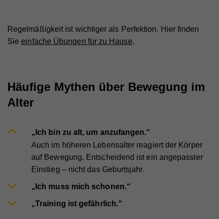
Anbieter
Google Analytics
Name
_gid
Laufzeit
1 Tag
Regelmäßigkeit ist wichtiger als Perfektion. Hier finden
Sie
einfache Übungen für zu Hause
.
Anbieter
Whatchado
Registriert eine eindeutige ID, die verwendet wird,
Zweck
um statistische Daten dazu, wie der Besucher die
Website nutzt, zu generieren.
Laufzeit
1 Tag
Registriert eine eindeutige ID, die verwendet wird,
Häufige Mythen über Bewegung im
Zweck
um statistische Daten dazu, wie der Besucher die
Website nutzt, zu generieren.
Alter
„Ich bin zu alt, um anzufangen.“
Name
_ga
Auch im höheren Lebensalter reagiert der Körper
Anbieter
Whatchado
auf Bewegung. Entscheidend ist ein angepasster
Einstieg – nicht das Geburtsjahr.
Laufzeit
2 Jahre
„Ich muss mich schonen.“
Registriert eine eindeutige ID, die verwendet wird,
Zweck
um statistische Daten dazu, wie der Besucher die
„Training ist gefährlich.“
Website nutzt, zu generieren.