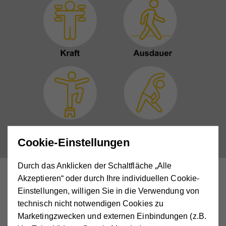
Cookie-Einstellungen
Durch das Anklicken der Schaltfläche „Alle
Kraft, Ausdauer und Balance – warum
Akzeptieren“ oder durch Ihre individuellen Cookie-
die Mischung zählt
Einstellungen, willigen Sie in die Verwendung von
technisch nicht notwendigen Cookies zu
Marketingzwecken und externen Einbindungen (z.B.
Krafttraining
: Stärkt Muskeln und unterstützt Stabilität.