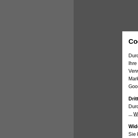
Co
Durc
Ihre
Ver
Mar
Goog
Dri
Durc
We
Wid
Sie 