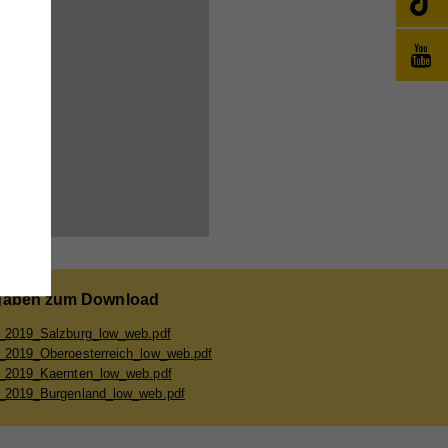
änge
wie
e
aben zum Download
,
_2019_Salzburg_low_web.pdf
_2019_Oberoesterreich_low_web.pdf
_2019_Kaernten_low_web.pdf
_2019_Burgenland_low_web.pdf