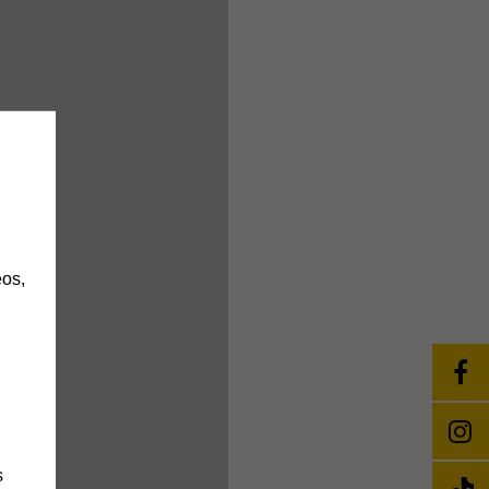
h
os,
s