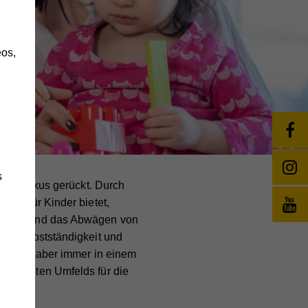
h
os,
s
 den Fokus gerückt. Durch
ten für Kinder bietet,
dungen und das Abwägen von
ur Selbstständigkeit und
hkräfte aber immer in einem
änge
schützten Umfelds für die
wie