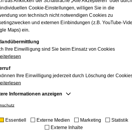
h das Anklicken der Schaltfläche „Alle Akzeptieren“ oder durc
 individuellen Cookie-Einstellungen, willigen Sie in die
wendung von technisch nicht notwendigen Cookies zu
ketingzwecken und externen Einbindungen (z.B. YouTube-Vide
le Maps) ein.
ttlandübermittlung
h Ihre Einwilligung sind Sie beim Einsatz von Cookies
iterlesen
erruf
können Ihre Einwilligung jederzeit durch Löschung der Cookie
hen Bildung wird die Bedeutung des „Risky Play“ wieder mehr in
iterlesen
die herausfordernde und mit Risiko verbundene Spielmöglichkei
tere Informationen anzeigen
n und Bewältigen von Situationen, das Treffen von Entschei
Handeln entstehen können, gefördert. Dies trägt maßgeblich z
entiell
nschutz
 Zulassen des riskanten Spiels befinden sich pädagogische Fac
e Cookies sind für die der Webseite zugrundeliegenden Vorg
Zulassen möglichst vieler Freiheiten und dem Bieten eines ge
Essentiell
Externe Medien
Marketing
Statistik
tig und unterstützen wichtige Funktionen wie den technischen
Externe Inhalte
ieb der Webseite, um sicherzustellen, dass sie so funktioniert 