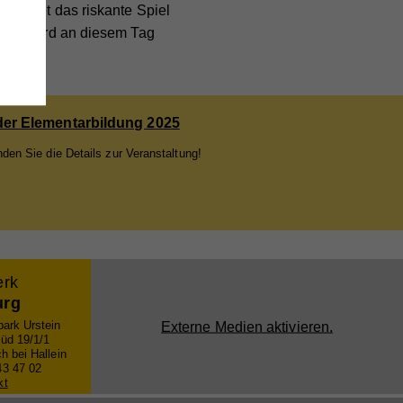
euchtet das riskante Spiel
aran wird an diesem Tag
e
der Elementarbildung 2025
,
inden Sie die Details zur Veranstaltung!
erk
urg
ieser
ark Urstein
Externe Medien aktivieren.
Süd 19/1/1
are
h bei Hallein
ie
43 47 02
kt