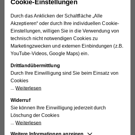
Cookie-Einstellungen
Nach dem Motto „Große Hilfe, ganz nah!“ bietet das
Durch das Anklicken der Schaltfläche „Alle
Hilfswerk ein umfangreiches Dienstleistungs- und
Akzeptieren“ oder durch Ihre individuellen Cookie-
Beratungsangebot in den Bereichen Pflege, Familie,
Einstellungen, willigen Sie in die Verwendung von
Pädagogik und Soziales an.
technisch nicht notwendigen Cookies zu
In den Regionalstellen des Hilfswerks sowie seinen
Marketingzwecken und externen Einbindungen (z.B.
Außenstellen erhalten Sie Unterstützung in sozialen
YouTube-Videos, Google Maps) ein.
Belangen für alle Generationen - und das individuell,
Drittlandübermittlung
schnell und kompetent. Nutzen Sie auch das umfassende
Durch Ihre Einwilligung sind Sie beim Einsatz von
Beratungs- und Betreuungsangebot unserer
Cookies
Einrichtungen! Wir leben Gemeinschaft und Miteinander!
Weiterlesen
Jetzt Informationen anfordern!
Widerruf
Für Informationen und/oder ein unverbindliches
Sie können Ihre Einwilligung jederzeit durch
Beratungsgespräch stehen wir gerne zur Verfügung!
Löschung der Cookies
Rufen Sie uns an unter 0662 434702 oder folgen Sie
dem Link zu unserem Kontaktformular.
Weiterlesen
Weitere Informationen anzeigen