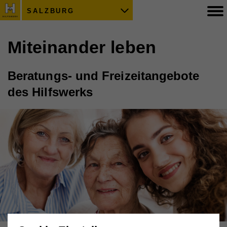
SALZBURG
Miteinander leben
Beratungs- und Freizeitangebote
des Hilfswerks