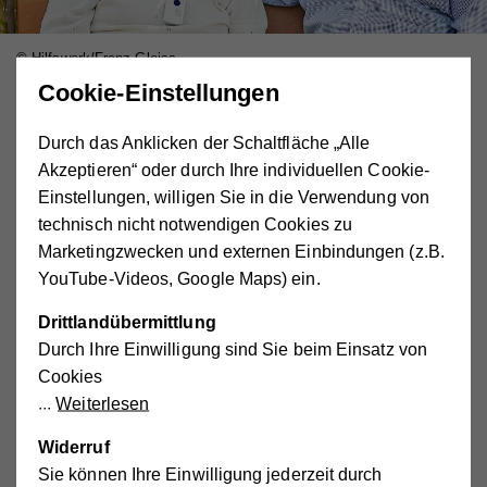
© Hilfswerk/Franz Gleiss
Cookie-Einstellungen
Mit dem Alter wird das Leben zu Hause nicht immer
Durch das Anklicken der Schaltfläche „Alle
leichter. Viele Dinge des Alltags gehen nicht mehr so
Akzeptieren“ oder durch Ihre individuellen Cookie-
einfach von der Hand, Hürden in der eigenen
Einstellungen, willigen Sie in die Verwendung von
Wohnung tun sich auf - und man wird ein bisschen
technisch nicht notwendigen Cookies zu
unsicher: Was wenn nun etwas passiert?
Marketingzwecken und externen Einbindungen (z.B.
Wir vom Hilfswerk Salzburg sind gerne für Sie da. Ob
YouTube-Videos, Google Maps) ein.
Pflegebett oder Badelift, Gesundheitsprodukte oder
Drittlandübermittlung
Hygieneartikel - unsere Expert*innen beraten und
Durch Ihre Einwilligung sind Sie beim Einsatz von
unterstützen Sie gerne bei der Anschaffung von
Cookies
Pflegehilfsmitteln und Dingen, die das Leben im Alltag
Weiterlesen
erleichtern. Und damit Sie sich in ihren eigenen vier
Wänden rundum sicher fühlen können, bieten wir auch
Widerruf
Services wie das Notruftelefon an.
Sie können Ihre Einwilligung jederzeit durch