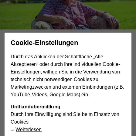
© Hilfswerk Salzburg Symbolbild
Cookie-Einstellungen
Für zu Hause lebende Seniorinnen und Senioren, die
Durch das Anklicken der Schaltfläche „Alle
Unterstützung im Alltag benötigen oder in
Akzeptieren“ oder durch Ihre individuellen Cookie-
Gesellschaft anderer eine abwechslungsreiche
Einstellungen, willigen Sie in die Verwendung von
Freizeit verbringen möchten, bietet das Hilfswerk
technisch nicht notwendigen Cookies zu
Betreuung in Einrichtungen wie den Senioren-
Marketingzwecken und externen Einbindungen (z.B.
Tageszentren oder Nachbarschafts.Treffs an.
YouTube-Videos, Google Maps) ein.
Viele Menschen möchten auch im hohen Alter noch in
Drittlandübermittlung
ihren eigenen vier Wänden leben. Wenn allerdings ein
Durch Ihre Einwilligung sind Sie beim Einsatz von
Pflege- oder Betreuungsbedarf besteht, ist das nicht
Cookies
immer ganz einfach. Um Angehörige zu entlasten, steht
Weiterlesen
das Fachpersonal des Hilfswerks unterstützend zur Seite.