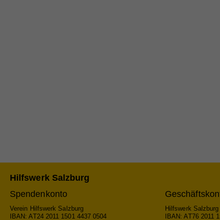
Ein
Cook
Na
Ma
Na
Die
Anb
Anb
Akti
Lau
Lau
rele
Art 
Zw
Zw
Info
teil
nach
Na
verk
Na
Anb
Cook
Anb
Lau
Sta
Na
Hilfswerk Salzburg
Lau
Zw
Stat
Spendenkonto
Geschäftskon
Anb
Webs
Zw
Verein Hilfswerk Salzburg
Hilfswerk Salzbur
Lau
geme
IBAN: AT24 2011 1501 4437 0504
IBAN: AT76 2011 1