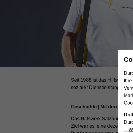
Co
Durc
Seit 1988 ist das Hilfswerk n
Ihre
sozialer Dienstleistungen im
Ver
Mar
Goog
Geschichte | Mit den Men
Dri
Das Hilfswerk Salzburg wurd
Durc
Ziel war es, eine dezentral 
We