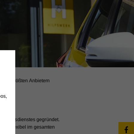
h
zu den größten Anbietern
os,
hlfahrtsdienstes gegründet.
n, um flexibel im gesamten