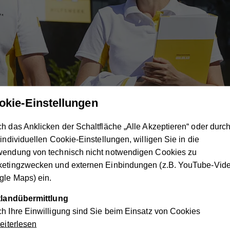
okie-Einstellungen
h das Anklicken der Schaltfläche „Alle Akzeptieren“ oder durc
un für die Salzburger Bevölkerung tätig und zählt mittlerweile 
 individuellen Cookie-Einstellungen, willigen Sie in die
 Bundesland.
wendung von technisch nicht notwendigen Cookies zu
ketingzwecken und externen Einbindungen (z.B. YouTube-Vide
le Maps) ein.
schen wachsen
ttlandübermittlung
e 1988 in Nachfolge des seit 1955 bestehenden Salzburger Wo
h Ihre Einwilligung sind Sie beim Einsatz von Cookies
gesteuerte, kunden- und mitarbeiternahe Organisation zu werde
iterlesen