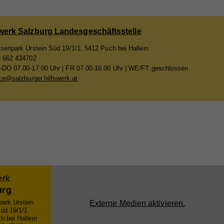
swerk Salzburg Landesgeschäftsstelle
enpark Urstein Süd 19/1/1, 5412 Puch bei Hallein
 662 434702
O 07.00-17.00 Uhr | FR 07.00-16.00 Uhr | WE/FT geschlossen
ice@salzburger.hilfswerk.at
ieser
are
ie
erk
urg
nd
ark Urstein
Externe Medien aktivieren.
nd
Süd 19/1/1
er
h bei Hallein