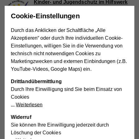
Kinder- und Jugendschutz im Hilfswerk
Salzburg
Cookie-Einstellungen
Das Wohl von Kindern und Jugendlichen und ihre
sichere, freie Entwicklung zu fördern, ist dem Hilfswerk
Salzburg ein zentrales Anliegen.
Durch das Anklicken der Schaltfläche „Alle
Akzeptieren“ oder durch Ihre individuellen Cookie-
Kinderbetreuung
Einstellungen, willigen Sie in die Verwendung von
technisch nicht notwendigen Cookies zu
Marketingzwecken und externen Einbindungen (z.B.
Action Days
YouTube-Videos, Google Maps) ein.
Ferien Hits für coole Kids: Die Ferienaktion Action
Days des Hilfswerk Salzburg bietet Spiel, Spaß und
lustige Abenteuer in den Ferien.
Drittlandübermittlung
Durch Ihre Einwilligung sind Sie beim Einsatz von
Cookies
Tageseltern des Hilfswerks
Weiterlesen
Die Tageseltern des Hilfswerks bieten eine liebevolle
und individuelle Betreuung im familiären Umfeld für
Kinder von 1 bis 14 Jahren.
Widerruf
Sie können Ihre Einwilligung jederzeit durch
Löschung der Cookies
Kindergruppen