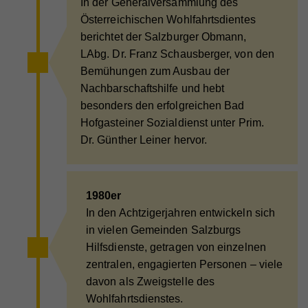
In der Generalversammlung des
Österreichischen Wohlfahrtsdientes
berichtet der Salzburger Obmann,
Name
_gid
LAbg. Dr. Franz Schausberger, von den
Anbieter
Walls.io
Bemühungen zum Ausbau der
Nachbarschaftshilfe und hebt
Laufzeit
1 Tag
besonders den erfolgreichen Bad
Registriert eine eindeutige ID, die verwendet wird,
Hofgasteiner Sozialdienst unter Prim.
Zweck
um statistische Daten dazu, wie der Besucher die
Dr. Günther Leiner hervor.
Website nutzt, zu generieren.
1980er
Name
_ga
In den Achtzigerjahren entwickeln sich
Anbieter
Walls.io
in vielen Gemeinden Salzburgs
Hilfsdienste, getragen von einzelnen
Laufzeit
2 Jahre
zentralen, engagierten Personen – viele
Registriert eine eindeutige ID, die verwendet wird,
davon als Zweigstelle des
Zweck
um statistische Daten dazu, wie der Besucher die
Wohlfahrtsdienstes.
Website nutzt, zu generieren.