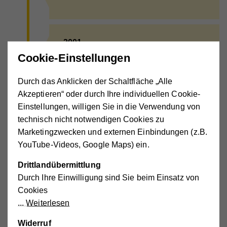
2001
Ebenso wird dem Hilfswerk Salzburg
Cookie-Einstellungen
das Salzburger Landeswappen
verliehen.
Durch das Anklicken der Schaltfläche „Alle
Akzeptieren“ oder durch Ihre individuellen Cookie-
Einstellungen, willigen Sie in die Verwendung von
technisch nicht notwendigen Cookies zu
2001
Marketingzwecken und externen Einbindungen (z.B.
Im gleichen Jahr wechselt Mag.
YouTube-Videos, Google Maps) ein.
Hermann Hagleitner vom Dachverband
Soziale Dienste als Organisationsleiter
Drittlandübermittlung
zum Hilfswerk Salzburg.
Durch Ihre Einwilligung sind Sie beim Einsatz von
Cookies
Weiterlesen
2001
Widerruf