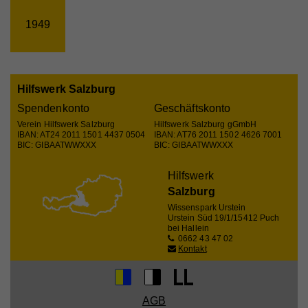
1949
Name
__qca
Anbieter
Issuu
Hilfswerk Salzburg
Laufzeit
1 Jahr
Spendenkonto
Geschäftskonto
Verein Hilfswerk Salzburg
Hilfswerk Salzburg gGmbH
Sammelt anonyme Daten über die Besuche des
IBAN: AT24 2011 1501 4437 0504
IBAN: AT76 2011 1502 4626 7001
Benutzers auf der Website, z. B. die Anzahl der
BIC: GIBAATWWXXX
BIC: GIBAATWWXXX
Besuche, die durchschnittliche Zeit, die auf der
Zweck
Website verbracht wurde, und welche Seiten
Hilfswerk
geladen wurden, um Berichte zur Optimierung des
Website-Inhalts zu erstellen.
Salzburg
Wissenspark Urstein
Urstein Süd 19/1/1
5412 Puch
bei Hallein
0662 43 47 02
Name
mc
Kontakt
Anbieter
Quantcast
Laufzeit
1 Jahr
AGB