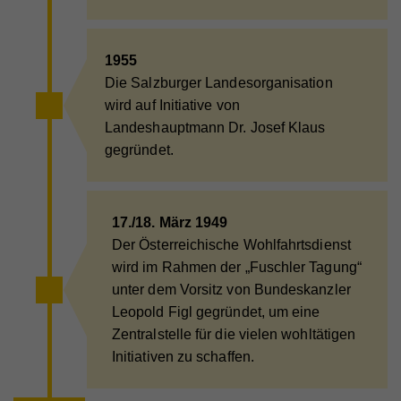
1955
Name
io
Die Salzburger Landesorganisation
Anbieter
Walls.io
wird auf Initiative von
Landeshauptmann Dr. Josef Klaus
Laufzeit
Session
gegründet.
Cookie, der zur Aufrechterhaltung der Verbindung
des Walls.io Frontends zum Backend dient (=
Zweck
Updates mit neuen Posts). Es werden keine
personenbezogenen Infos gespeichert.
17./18. März 1949
Der Österreichische Wohlfahrtsdienst
wird im Rahmen der „Fuschler Tagung“
Name
iutk
unter dem Vorsitz von Bundeskanzler
Leopold Figl gegründet, um eine
Anbieter
Issuu
Zentralstelle für die vielen wohltätigen
Laufzeit
1 Tag
Initiativen zu schaffen.
Registriert eine Tracking-ID für das Gerät oder den
Zweck
Browser eines Benutzers.