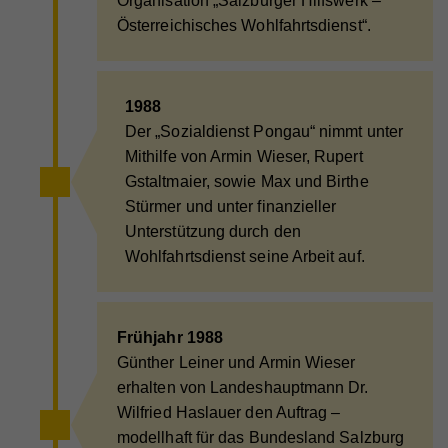
Organisation „Salzburger Hilfswerk –
Zweck
um statistische Daten dazu, wie der Besucher die
Österreichisches Wohlfahrtsdienst“.
Website nutzt, zu generieren.
1988
Name
_ga
Der „Sozialdienst Pongau“ nimmt unter
Anbieter
Whatchado
Mithilfe von Armin Wieser, Rupert
Gstaltmaier, sowie Max und Birthe
Laufzeit
2 Jahre
Stürmer und unter finanzieller
Registriert eine eindeutige ID, die verwendet wird,
Unterstützung durch den
Zweck
um statistische Daten dazu, wie der Besucher die
Wohlfahrtsdienst seine Arbeit auf.
Website nutzt, zu generieren.
Name
_gat_UA_44117881-7
Frühjahr 1988
Günther Leiner und Armin Wieser
Anbieter
Whatchado
erhalten von Landeshauptmann Dr.
Laufzeit
10 Minuten
Wilfried Haslauer den Auftrag –
modellhaft für das Bundesland Salzburg