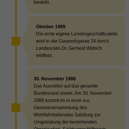
werden können.
bestellt.
Laufzeit
2 Jahre
Zweck
Wird verwendet, um Vimeo-Inhalte zu entsperren.
Name
_gat
Anbieter
Google Universal Analytics
Oktober 1989
Die erste eigene Landesgeschäftsstelle
Name
_gat
Laufzeit
1 Minute
wird in der Gaswerkgasse 24 durch
Anbieter
Whatchado
Wird von Google Analytics verwendet, um die
Landesrätin Dr. Gerheid Widrich
Zweck
Anforderungsrate einzuschränken.
eröffnet.
Laufzeit
1 Minute
Wird von Google Analytics verwendet, um die
Zweck
Anforderungsrate einzuschränken
Name
_gid
30. November 1988
Anbieter
Google Analytics
Das Ausrollen auf das gesamte
Bundesland startet. Am 30. November
Name
_gid
Laufzeit
1 Tag
1988 kommt es in einer a.o.
Anbieter
Whatchado
Registriert eine eindeutige ID, die verwendet wird,
Generalversammlung des
Zweck
um statistische Daten dazu, wie der Besucher die
Wohlfahrtsdienstes Salzburg zur
Website nutzt, zu generieren.
Laufzeit
1 Tag
Umgründung der bestehenden
Registriert eine eindeutige ID, die verwendet wird,