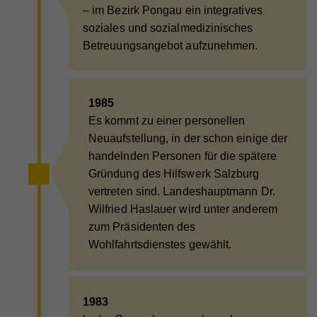
Wird zur Unterscheidung von Website Besuchern
Zweck
– im Bezirk Pongau ein integratives
verwendet
soziales und sozialmedizinisches
Betreuungsangebot aufzunehmen.
Name
CAKEPHP
Anbieter
Whatchado
1985
Es kommt zu einer personellen
Laufzeit
Ende der Browsernutzung
Neuaufstellung, in der schon einige der
Speichert notwendige Sessiondaten für
Zweck
handelnden Personen für die spätere
Basisfunktion der Website.
Gründung des Hilfswerk Salzburg
vertreten sind. Landeshauptmann Dr.
Wilfried Haslauer wird unter anderem
Name
_gat
zum Präsidenten des
Anbieter
Walls.io
Wohlfahrtsdienstes gewählt.
Laufzeit
1 Minute
Wird von Google Analytics verwendet, um die
1983
Zweck
Anforderungsrate einzuschränken