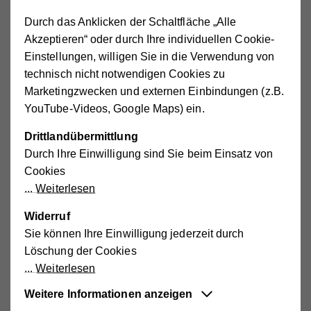
körperlichen Wohlbefindens (Anregung von
Durch das Anklicken der Schaltfläche „Alle
Eigeninitiative, Beschäftigung, Sozialkontakte),
Akzeptieren“ oder durch Ihre individuellen Cookie-
Zusammenarbeit mit anderen (Fach-)Personen (Meldung
Einstellungen, willigen Sie in die Verwendung von
von Veränderungen des Allgemeinzustandes, Haut,
technisch nicht notwendigen Cookies zu
Flüssigkeitszufuhr, Essverhalten), Beobachtung und
Marketingzwecken und externen Einbindungen (z.B.
Dokumentation.
YouTube-Videos, Google Maps) ein.
Für die Tätigkeit als Heimhilfe ist eine Ausbildung
Drittlandübermittlung
erforderlich, die 350 Unterrichtsstunden umfasst (150
Durch Ihre Einwilligung sind Sie beim Einsatz von
Stunden Theorie, 200 Stunden Praxis). Die Ausbildung
Cookies
kann berufsbegleitend absolviert werden.
Weiterlesen
Widerruf
Sie können Ihre Einwilligung jederzeit durch
Löschung der Cookies
Weiterlesen
Begleiten Sie unsere Mitarbeiterin Maresi Grimus
Weitere Informationen anzeigen
Hier gehts zum Video!