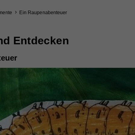
imente
Ein Raupenabenteuer
nd Entdecken
teuer