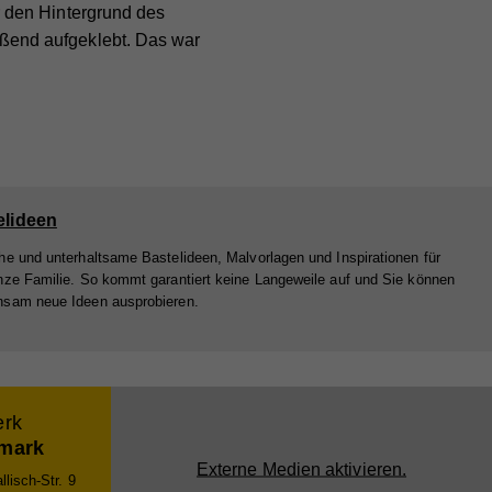
 den Hintergrund des
ßend aufgeklebt. Das war
e
bei
elideen
he und unterhaltsame Bastelideen, Malvorlagen und Inspirationen für
nze Familie. So kommt garantiert keine Langeweile auf und Sie können
sam neue Ideen ausprobieren.
erk
rmark
Externe Medien aktivieren.
lisch-Str. 9