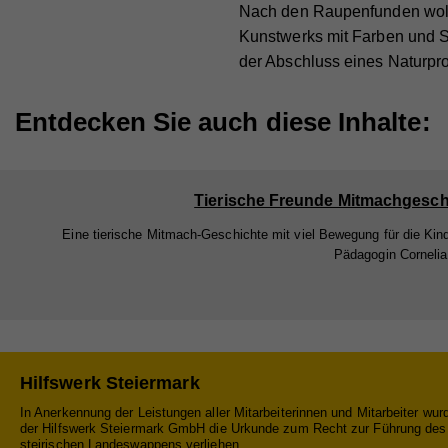
Na
Nach den Raupenfunden wollt
Webs
Zw
Kunstwerks mit Farben und 
Cook
Anb
Na
der Abschluss eines Naturproj
Lau
Ex
Na
Anb
Entdecken Sie auch diese Inhalte:
Mit 
Na
Zw
Anb
Lau
zuge
Anb
Lau
werd
Zw
jewe
Lau
Tierische Freunde Mitmachgesch
Zw
uns
Eine tierische Mitmach-Geschichte mit viel Bewegung für die Kin
Zw
Pädagogin Cornelia
Na
Na
Anb
Anb
Lau
Lau
Zw
Hilfswerk Steiermark
In Anerkennung der Leistungen aller Mitarbeiterinnen und Mitarbeiter wur
Zw
der Hilfswerk Steiermark GmbH die Urkunde zum Recht zur Führung des
steirischen Landeswappens verliehen.