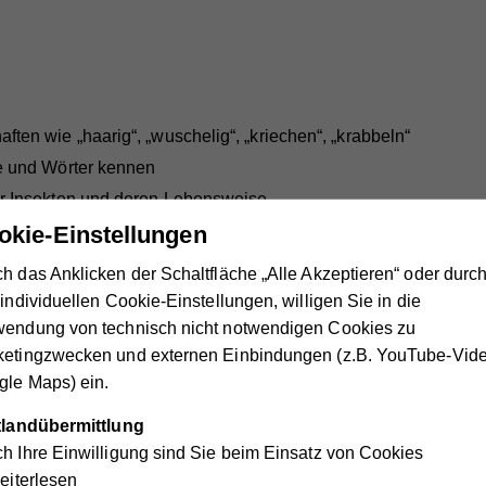
ten wie „haarig“, „wuschelig“, „kriechen“, „krabbeln“
fe und Wörter kennen
er Insekten und deren Lebensweise
okie-Einstellungen
chtungen und Experimenten Einsichten in Naturgeschehnisse
u schützen und auch kleines Leben zu achten
h das Anklicken der Schaltfläche „Alle Akzeptieren“ oder durc
 individuellen Cookie-Einstellungen, willigen Sie in die
 kleinen Dinge in unmittelbarer Nähe genau unter die Lupe 
wendung von technisch nicht notwendigen Cookies zu
 folgende Kompetenzen:
ketingzwecken und externen Einbindungen (z.B. YouTube-Vide
le Maps) ein.
ttlandübermittlung
h Ihre Einwilligung sind Sie beim Einsatz von Cookies
nz
iterlesen