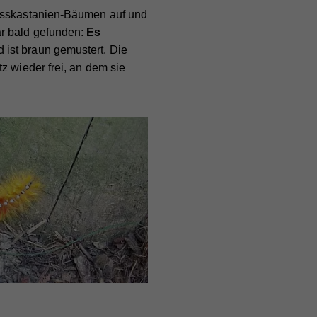
Rosskastanien-Bäumen auf und
ar bald gefunden:
Es
ist braun gemustert. Die
z wieder frei, an dem sie
ieser
are
ie
nd
nd
er