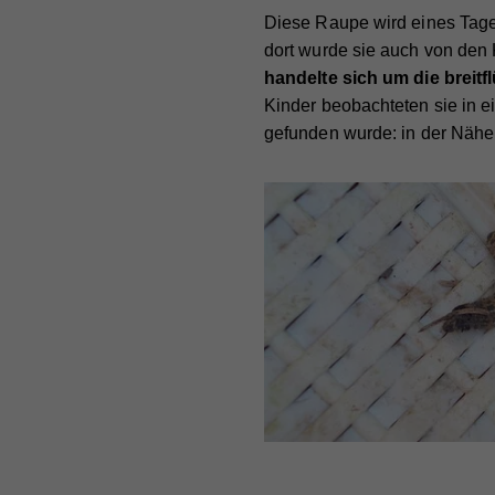
Zw
Ein
Diese Raupe wird eines Tage
Cook
dort wurde sie auch von den
handelte sich um die breitf
Na
Ma
Na
Kinder beobachteten sie in e
Die
Anb
gefunden wurde: in der Nähe
Anb
Akti
Lau
Lau
rele
Art 
Zw
Zw
Info
teil
nach
Na
verk
Na
Anb
Cook
Anb
Lau
Sta
Na
Lau
Zw
Stat
Anb
Webs
Zw
Lau
geme