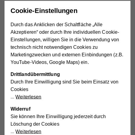
Cookie-Einstellungen
Durch das Anklicken der Schaltfläche „Alle
Sport - und Aktionstage
Akzeptieren“ oder durch Ihre individuellen Cookie-
Hier finden Sie einen Überblick zu den Sport- und
Aktionstagen
Einstellungen, willigen Sie in die Verwendung von
technisch nicht notwendigen Cookies zu
Marketingzwecken und externen Einbindungen (z.B.
Erlebnistage Bauernhof
YouTube-Videos, Google Maps) ein.
Hier finden Sie einen Überblick zu den Erlebnistagen
Bauernhof
Drittlandübermittlung
Durch Ihre Einwilligung sind Sie beim Einsatz von
Cookies
ERLEBNISTAGE BAUERNHOF
Weiterlesen
Wie wird Korn zu Brot und Milch zu Butter?
Widerruf
Sie können Ihre Einwilligung jederzeit durch
Und was bietet die Natur sonst noch?
Löschung der Cookies
Weiterlesen