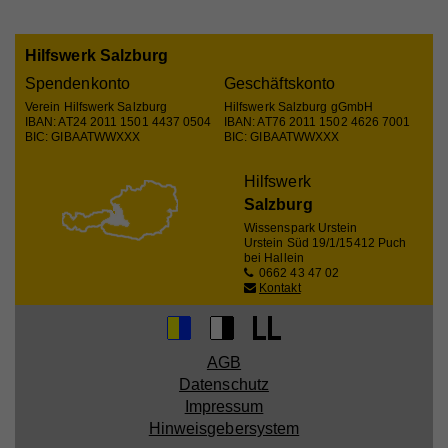
relevante/personalisierte Marketinginhalte zeigen zu
Registriert eine eindeutige ID, um Statistiken der
können. Mit dieser Art Cookies sammeln wir
Zweck
Videos von YouTube, die der Benutzer gesehen hat,
Hilfswerk Salzburg
zu behalten.
möglicherweise persönliche, identifizierbare
Name
fe_typo_user
Spendenkonto
Geschäftskonto
Informationen und verwenden diese für gezielte
Verein Hilfswerk Salzburg
Hilfswerk Salzburg gGmbH
Werbung und/oder teilen sie zu diesem Zweck mit
Anbieter
Hilfswerk
IBAN: AT24 2011 1501 4437 0504
IBAN: AT76 2011 1502 4626 7001
Name
GPS
Dritten. Alle anhand dieser Cookies nachverfolgten
BIC: GIBAATWWXXX
BIC: GIBAATWWXXX
Laufzeit
Session
und aufgezeichneten Aktivitäten können an Dritte
Anbieter
YouTube
Hilfswerk
verkauft werden.
Eindeutige ID, die die Sitzung des Benutzers
Zweck
Salzburg
identifiziert.
Laufzeit
1 Tag
Cookie-Informationen anzeigen
Wissenspark Urstein
Urstein Süd 19/1/1
5412 Puch
Registriert eine eindeutige ID auf mobilen Geräten,
Name
_fbp
Statistik
bei Hallein
Zweck
um Tracking basierend auf dem geografischen
0662 43 47 02
Name
access
GPS-Standort zu ermöglichen.
Statistik-Cookies helfen uns zu verstehen, wie Sie
Kontakt
Anbieter
Facebook
mit unserer Webseite interagieren, indem
Anbieter
Hilfswerk
Laufzeit
4 Monate
Informationen anonym gesammelt und gemeldet
Laufzeit
7 Tage
Name
VISITOR_INFO1_LIVE
werden. Die gesammelten Informationen helfen uns,
AGB
Wird von Facebook genutzt, um eine Reihe von
Datenschutz
unser Webseitenangebot laufend zu verbessern.
Zweck
Werbeprodukten anzuzeigen, zum Beispiel
Speichert die Farbkontrasteinstellung der
Anbieter
YouTube
Zweck
Impressum
Echtzeitgebote dritter Werbetreibender.
Cookie-Informationen anzeigen
Barrierefreileiste.
Hinweisgebersystem
Laufzeit
179 Tage