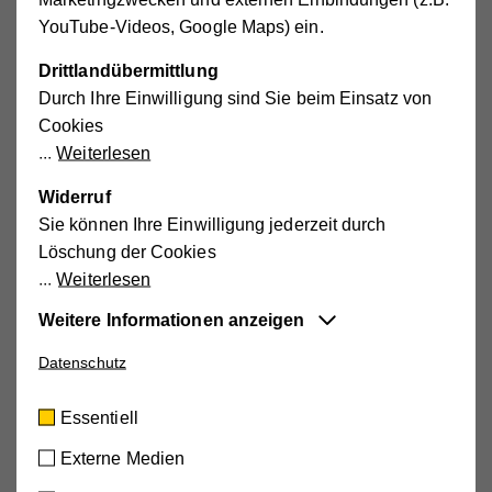
Externe
Salzburgerstraße 129, 5084 Großgmain
YouTube-Videos, Google Maps) ein.
Medien
+43 676 8260 7867
aktivieren.
MO-FR 11.45-16.00 Uhr Juli/August
Drittlandübermittlung
Sommerregelung
Durch Ihre Einwilligung sind Sie beim Einsatz von
kindergruppe.grossgmain@salzburger.hilfswerk.at
Cookies
Weiterlesen
Widerruf
Sie können Ihre Einwilligung jederzeit durch
Lernen Sie unsere Einrichtung mit Hilfe der
Löschung der Cookies
Bildergalerie näher kennen!
Weiterlesen
Weitere Informationen anzeigen
Datenschutz
Essentiell
Diese Cookies sind für die der Webseite
Essentiell
zugrundeliegenden Vorgänge wichtig und
unterstützen wichtige Funktionen wie den
Externe Medien
technischen Betrieb der Webseite, um
Next