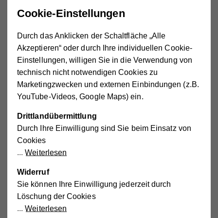
Cookie-Einstellungen
Samstags steht zudem zwei Stunden lang die Turnhalle
der Neuen Mittelschule offen – für Fußball, Basketball
Durch das Anklicken der Schaltfläche „Alle
oder Völkerball, ganz nach Lust und Laune. Bei schönem
Akzeptieren“ oder durch Ihre individuellen Cookie-
Wetter wird von uns hin und wieder auch das drei
Einstellungen, willigen Sie in die Verwendung von
Kilometer vor dem Ort gelegenen Seebad am Wallersee
technisch nicht notwendigen Cookies zu
zum Beachen und Baden besucht.
Marketingzwecken und externen Einbindungen (z.B.
Wem das zu sportlich ist, der verkrümelt sich nach drinnen
YouTube-Videos, Google Maps) ein.
in die gemütliche Couchecke und spielt sich an der
Drittlandübermittlung
Playstation die Finger wund, schaut entspannt einen Film,
Durch Ihre Einwilligung sind Sie beim Einsatz von
surft in der Computerecke ein wenig im Internet oder dreht
Cookies
am Wuzzler durch.
Weiterlesen
In einer kleinen Küche steht außerdem jederzeit ein
Widerruf
kostenloser frischer Obstkorb bereit, ebenso wie eine
Sie können Ihre Einwilligung jederzeit durch
Toaster und Miniofen, in dem man sich mal schnell einen
Löschung der Cookies
Sandwich toasten oder eine Pizza aufbacken kann.
Weiterlesen