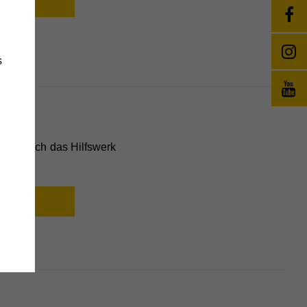
s
stütze ich das Hilfswerk
änge
wie
e
,