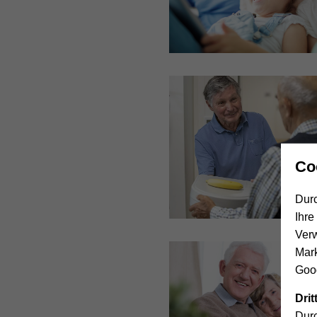
Co
Durc
Ihre
Ver
Mar
Goog
Dri
Durc