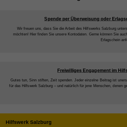
auto
Zw
Ein
Spende per Überweisung oder Erlags
Cook
Wir freuen uns, dass Sie die Arbeit des Hilfswerks Salzburg unter
Na
Ma
Na
möchten! Hier finden Sie unsere Kontodaten. Gerne können Sie auc
Erlagschein anf
Die
Anb
Anb
Akti
Lau
Lau
rele
Art 
Zw
Zw
Info
Freiwilliges Engagement im Hilf
teil
Gutes tun, Sinn stiften, Zeit spenden. Jeder einzelne Beitrag ist uners
nach
Na
für das Hilfswerk Salzburg – und natürlich für jene Menschen, denen g
verk
Na
Anb
Cook
Anb
Lau
Sta
Na
Lau
Zw
Stat
Anb
Hilfswerk Salzburg
Webs
Zw