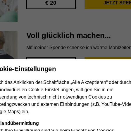
Voll glücklich machen...
Mit meiner Spende schenke ich warme Mahlzeiten 
okie-Einstellungen
h das Anklicken der Schaltfläche „Alle Akzeptieren“ oder durc
 individuellen Cookie-Einstellungen, willigen Sie in die
wendung von technisch nicht notwendigen Cookies zu
Unterstützung bringen...
ketingzwecken und externen Einbindungen (z.B. YouTube-Vide
le Maps) ein.
Mit meiner Spende schenke ich Entlastung für pf
ttlandübermittlung
h Ihre Einwilligung sind Sie beim Einsatz von Cookies