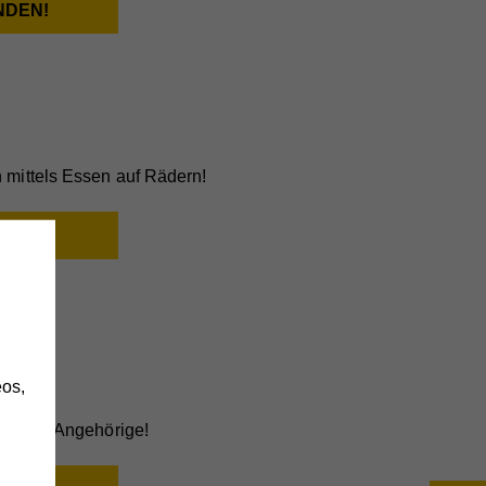
mittels Essen auf Rädern!
h
os,
legende Angehörige!