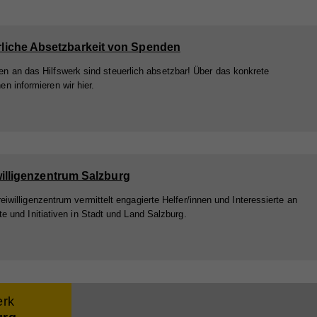
rliche Absetzbarkeit von Spenden
n an das Hilfswerk sind steuerlich absetzbar! Über das konkrete
en informieren wir hier.
ieser
are
ie
willigenzentrum Salzburg
eiwilligenzentrum vermittelt engagierte Helfer/innen und Interessierte an
te und Initiativen in Stadt und Land Salzburg.
erk
nd
nd