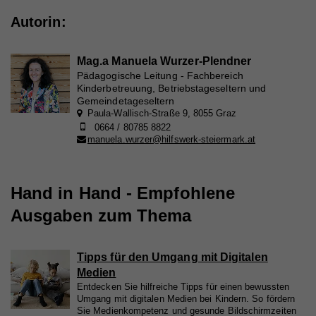
Website nutzt, zu generieren.
Laufzeit
1 Tag
Autorin:
Registriert eine eindeutige ID, die verwendet wird,
Zweck
um statistische Daten dazu, wie der Besucher die
Mag.a Manuela Wurzer-Plendner
Website nutzt, zu generieren.
Pädagogische Leitung - Fachbereich
Kinderbetreuung, Betriebstageseltern und
Gemeindetageseltern
Paula-Wallisch-Straße 9, 8055 Graz
Name
_ga
0664 / 80785 8822
manuela.wurzer@hilfswerk-steiermark.at
Anbieter
Whatchado
Laufzeit
2 Jahre
Hand in Hand - Empfohlene
Registriert eine eindeutige ID, die verwendet wird,
Ausgaben zum Thema
Zweck
um statistische Daten dazu, wie der Besucher die
Website nutzt, zu generieren.
Tipps für den Umgang mit Digitalen
Medien
Name
_gat_UA_44117881-7
Entdecken Sie hilfreiche Tipps für einen bewussten
Umgang mit digitalen Medien bei Kindern. So fördern
Anbieter
Whatchado
Sie Medienkompetenz und gesunde Bildschirmzeiten