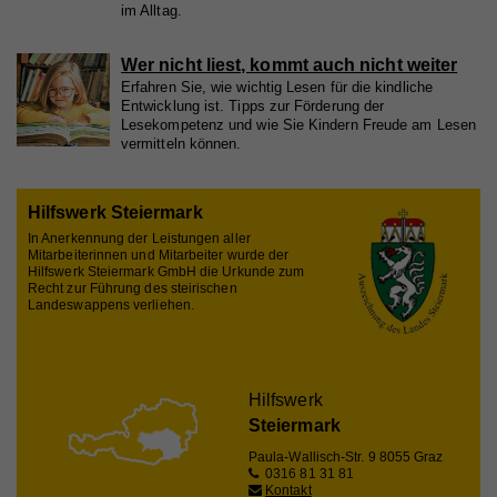
im Alltag.
Laufzeit
10 Minuten
Wer nicht liest, kommt auch nicht weiter
Wird zur Unterscheidung von Website Besuchern
Zweck
verwendet
Erfahren Sie, wie wichtig Lesen für die kindliche
Entwicklung ist. Tipps zur Förderung der
Lesekompetenz und wie Sie Kindern Freude am Lesen
vermitteln können.
Name
CAKEPHP
Hilfswerk Steiermark
Anbieter
Whatchado
In Anerkennung der Leistungen aller
Laufzeit
Ende der Browsernutzung
Mitarbeiterinnen und Mitarbeiter wurde der
Hilfswerk Steiermark GmbH die Urkunde zum
Recht zur Führung des steirischen
Speichert notwendige Sessiondaten für
Landeswappens verliehen.
Zweck
Basisfunktion der Website.
Hilfswerk
Name
_gat
Steiermark
Anbieter
Walls.io
Paula-Wallisch-Str. 9
8055 Graz
0316 81 31 81
Laufzeit
1 Minute
Kontakt