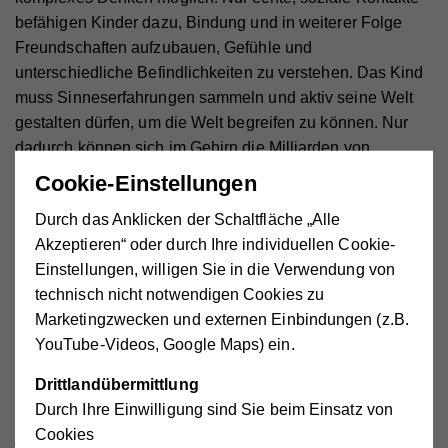
befähigen Kinder dazu, Bindung und in weiterer Folge
Freundschaften aufzubauen, Gefühle und
unterschiedliche Befindlichkeiten zu verstehen. Das Kind
muss Sinneserfahrungen sammeln und aktiv seine Welt
gestalten dürfen, um die Welt begreifen zu können. Nur
dadurch können sich im Gehirn die Milliarden von
Nervenzellen verbinden und lebenslanges Lernen
Cookie-Einstellungen
ermöglichen.
Durch das Anklicken der Schaltfläche „Alle
Akzeptieren“ oder durch Ihre individuellen Cookie-
Einstellungen, willigen Sie in die Verwendung von
Mein Kind spricht mit zwei Jahren
technisch nicht notwendigen Cookies zu
schon Englisch
Marketingzwecken und externen Einbindungen (z.B.
YouTube-Videos, Google Maps) ein.
Weiters hört man oft stolze Eltern darüber berichten, dass
Drittlandübermittlung
ihr 2-jähriges Kind schon die englischen Wörter über das
Durch Ihre Einwilligung sind Sie beim Einsatz von
Tablet gelernt hat. Diese englischen „Worthülsen“ werden
Cookies
jedoch leer bleiben und wieder in Vergessenheit geraten.