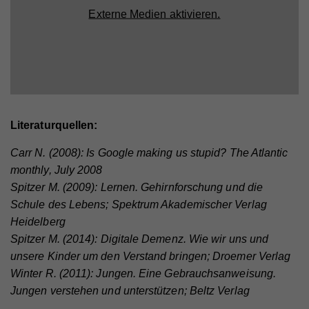
die jeweiligen Drittanbieter übermittelt, damit deren
Zweck
um statistische Daten dazu, wie der Besucher die
Externe Medien aktivieren.
Beinhaltet eine eindeutige Browser und Benutzer
Anbieter
Vimeo
Zweck
Website nutzt, zu generieren.
Einbindungen auf unserer Webseite angezeigt
ID, die für gezielte Werbung verwendet werden.
werden können.
Laufzeit
2 Jahre
Zweck
Wird verwendet, um Vimeo-Inhalte zu entsperren.
Name
_gat
Anbieter
Google Universal Analytics
Literaturquellen:
Name
_gat
Laufzeit
1 Minute
Anbieter
Whatchado
Carr N. (2008): Is Google making us stupid? The Atlantic
Wird von Google Analytics verwendet, um die
Zweck
Anforderungsrate einzuschränken.
monthly, July 2008
Laufzeit
1 Minute
Spitzer M. (2009): Lernen. Gehirnforschung und die
Schule des Lebens; Spektrum Akademischer Verlag
Wird von Google Analytics verwendet, um die
Zweck
Anforderungsrate einzuschränken
Name
_gid
Heidelberg
Spitzer M. (2014): Digitale Demenz. Wie wir uns und
Anbieter
Google Analytics
unsere Kinder um den Verstand bringen; Droemer Verlag
Name
_gid
Laufzeit
1 Tag
Winter R. (2011): Jungen. Eine Gebrauchsanweisung.
Jungen verstehen und unterstützen; Beltz Verlag
Anbieter
Whatchado
Registriert eine eindeutige ID, die verwendet wird,
Zweck
um statistische Daten dazu, wie der Besucher die