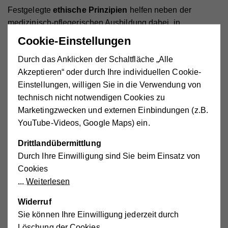
Festgelegte
ethische Prinzipien
helfen neben der
medizinisch-pflegerischen Ausbildung dabei, in
herausfordernden Situationen die richtigen
Cookie-Einstellungen
Entscheidungen zu treffen. Man kann sie als wichtige
Durch das Anklicken der Schaltfläche „Alle
Wegweiser und Hilfestellung sehen.
Akzeptieren“ oder durch Ihre individuellen Cookie-
Das Autonomie-Prinzip
Einstellungen, willigen Sie in die Verwendung von
Jeder Mensch hat das Recht, eigene Ansichten zu
technisch nicht notwendigen Cookies zu
haben, selbst Entscheidungen zu fällen und
Marketingzwecken und externen Einbindungen (z.B.
Handlungen nachzuvollziehen, die den eigenen
YouTube-Videos, Google Maps) ein.
Wertvorstellungen entsprechen. Das Fachpersonal
Drittlandübermittlung
berücksichtigt den Willen der Patientinnen und
Durch Ihre Einwilligung sind Sie beim Einsatz von
Patienten unter Berücksichtigung der ärztlichen
Cookies
Aufklärung. In der Praxis bedeutet es, dass
Weiterlesen
Patientinnen und Patienten Behandlungen und
Tätigkeiten ablehnen können.
Widerruf
Sie können Ihre Einwilligung jederzeit durch
Das Wohltuens- bzw. Fürsorge-Prinzip
Löschung der Cookies