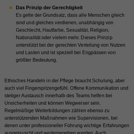
automatisch an die jeweiligen Drittanbieter
Webseite.
Das Prinzip der Gerechtigkeit
übermittelt, damit deren Einbindungen auf unserer
Es gelte der Grundsatz, dass alle Menschen gleich
Webseite angezeigt werden können.
sind und gleiches verdienen, unabhängig von
Cookie-Informationen anzeigen
Name
PHPSESSID
Geschlecht, Hautfarbe, Sexualität, Religion,
Anbieter
Hilfswerk
Nationalität oder vielem mehr. Dieses Prinzip
Name
YSC
Marketing
unterstützt bei der gerechten Verteilung von Nutzen
Diese Cookies werden zum Nachverfolgen von
Laufzeit
Session
Anbieter
YouTube
und Lasten und ist speziell bei Engpässen von
Suchmustern und Aktivität verwendet. Wir
Eindeutige ID, die die Sitzung des Benutzers
größter Bedeutung.
Laufzeit
Session
verwenden diese Informationen, um Ihnen
Zweck
identifiziert.
relevante/personalisierte Marketinginhalte zeigen zu
Registriert eine eindeutige ID, um Statistiken der
können. Mit dieser Art Cookies sammeln wir
Zweck
Videos von YouTube, die der Benutzer gesehen hat,
Ethisches Handeln in der Pflege braucht Schulung, aber
zu behalten.
möglicherweise persönliche, identifizierbare
Name
fe_typo_user
auch viel Fingerspitzengefühl. Offene Kommunikation und
Informationen und verwenden diese für gezielte
stetiger Austausch innerhalb des Teams helfen bei
Werbung und/oder teilen sie zu diesem Zweck mit
Anbieter
Hilfswerk
Unsicherheiten und können Wegweiser sein.
Name
GPS
Dritten. Alle anhand dieser Cookies nachverfolgten
Laufzeit
Session
Regelmäßige Weiterbildungen zählen ebenso zu
und aufgezeichneten Aktivitäten können an Dritte
Anbieter
YouTube
unterstützenden Maßnahmen wie Supervisionen, bei
verkauft werden.
Eindeutige ID, die die Sitzung des Benutzers
Zweck
denen unter professioneller Führung wichtige Erfahrungen
identifiziert.
Laufzeit
1 Tag
Cookie-Informationen anzeigen
ausgetauscht und weitergegeben werden. Auch