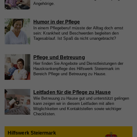
Zweck
Wird verwendet, um Vimeo-Inhalte zu entsperren.
Name
_gat
Angehörige.
Anbieter
Google Universal Analytics
Humor in der Pflege
Name
_gat
Laufzeit
1 Minute
In einem Pflegeberuf müsste der Alltag doch ernst
sein: Krankheit und Beschwerden begleiten den
Anbieter
Whatchado
Wird von Google Analytics verwendet, um die
Tagesablauf. Ist Spaß da nicht unangebracht?
Zweck
Anforderungsrate einzuschränken.
Laufzeit
1 Minute
Pflege und Betreuung
Wird von Google Analytics verwendet, um die
Zweck
Hier finden Sie Angebote und Dienstleistungen der
Anforderungsrate einzuschränken
Name
_gid
Hauskrankenpflege des Hilfswerk Steiermark im
Bereich Pflege und Betreuung zu Hause.
Anbieter
Google Analytics
Name
_gid
Laufzeit
1 Tag
Leitfaden für die Pflege zu Hause
Wie Betreuung zu Hause gut und unterstützt gelingen
Anbieter
Whatchado
Registriert eine eindeutige ID, die verwendet wird,
kann zeigen wir in diesem Leitfaden mit allen
Zweck
um statistische Daten dazu, wie der Besucher die
Möglichkeiten und Kontaktstellen sowie wichtiger
Website nutzt, zu generieren.
Laufzeit
1 Tag
Checklisten.
Registriert eine eindeutige ID, die verwendet wird,
Zweck
um statistische Daten dazu, wie der Besucher die
Hilfswerk Steiermark
Website nutzt, zu generieren.