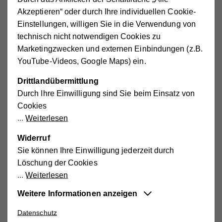
Steiermark beteiligt war.
Akzeptieren“ oder durch Ihre individuellen Cookie-
Gregor Hammerl betonte in seiner Rede, dass die
Einstellungen, willigen Sie in die Verwendung von
Unterstützung, die er in seiner Arbeit im Ehrenamt von
technisch nicht notwendigen Cookies zu
vielen Seiten erfahren hat, eine große Bedeutung für ihn
Marketingzwecken und externen Einbindungen (z.B.
habe.
YouTube-Videos, Google Maps) ein.
Auch wenn der Sozialbereich in Österreich gut
funktioniere, auf die zu schauen, denen es nicht so
Drittlandübermittlung
gut geht, sei eine wichtige Aufgabe des
Durch Ihre Einwilligung sind Sie beim Einsatz von
Seniorenbundes und des Hilfswerks.
Cookies
Weiterlesen
Er bedankte sich zum Abschluss bei seinen Freunden und
Wegbegleitern, sowie den Vorsitzenden der
Widerruf
Bundesratsfraktionen und den Bundesräten, die zur Feier
Sie können Ihre Einwilligung jederzeit durch
gekommen waren, vor allem beim Grazer Bürgermeister
Löschung der Cookies
Mag. Siegfried Nagl, Bundesrats-Vizepräsident Mag. Ernst
Weiterlesen
Gödl, der Präsidentin des ÖSB LAbg. Ingrid Korosec,
Weitere Informationen anzeigen
seinem Geschäftsführer im Hilfswerk Steiermark, Direktor
Mag. Gerald Mussnig, und den Mitarbeiterinnen und
Datenschutz
Essentiell
Mitarbeitern sowie Funktionärinnen und Funktionären des