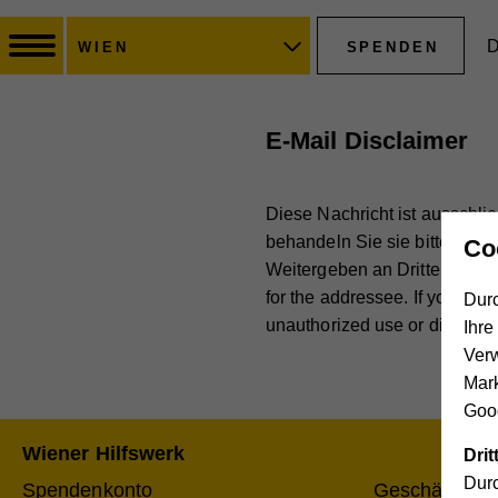
D
SPENDEN
WIEN
E-Mail Disclaimer
Diese Nachricht ist ausschli
behandeln Sie sie bitte vertr
Co
Weitergeben an Dritte ist ve
for the addressee. If you have
Durc
unauthorized use or dissemin
Ihre
Ver
Mar
Goog
Wiener Hilfswerk
Dri
Durc
Spendenkonto
Geschäftskon