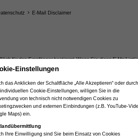
atenschutz
E-Mail Disclaimer
eßlich für den Empfänger bestimmt. Wenn Sie diese E-Mail irrtü
aulich und benachrichtigen Sie den Absender. Nicht autorisiert
okie-Einstellungen
rboten (§ 93 Abs. 4 TKG, § 120 Abs. 2a StGB, § 77 UrhG). This 
 received this message in error, please keep it confidential and
h das Anklicken der Schaltfläche „Alle Akzeptieren“ oder durc
ation is prohibited (§ 93 Abs. 4 TKG, § 120 Abs. 2a StGB, § 77
 individuellen Cookie-Einstellungen, willigen Sie in die
wendung von technisch nicht notwendigen Cookies zu
ketingzwecken und externen Einbindungen (z.B. YouTube-Vide
le Maps) ein.
Hilfsw
ttlandübermittlung
Wien
h Ihre Einwilligung sind Sie beim Einsatz von Cookies
to