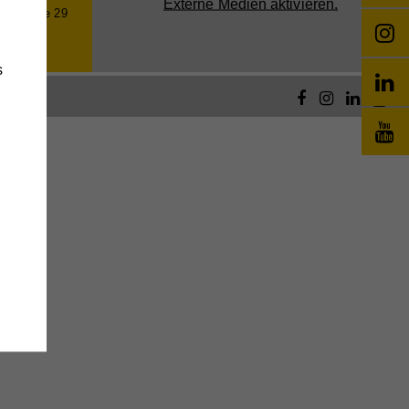
Externe Medien aktivieren.
feldgasse 29
en
2 36 61
kt
s
änge
wie
e
,