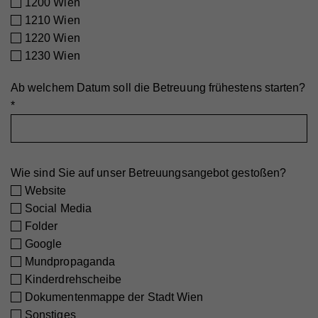
1200 Wien
1210 Wien
Anbieter
Walls.io
1220 Wien
Laufzeit
1 Minute
1230 Wien
Wird von Google Analytics verwendet, um die
Ab welchem Datum soll die Betreuung frühestens starten?
Zweck
Anforderungsrate einzuschränken
*
Name
_gid
Wie sind Sie auf unser Betreuungsangebot gestoßen?
Anbieter
Walls.io
Website
Laufzeit
1 Tag
Social Media
Folder
Registriert eine eindeutige ID, die verwendet wird,
Zweck
um statistische Daten dazu, wie der Besucher die
Google
Website nutzt, zu generieren.
Mundpropaganda
Kinderdrehscheibe
Dokumentenmappe der Stadt Wien
Name
_ga
Sonstiges