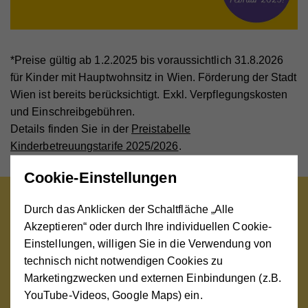
*Preise gültig ab 1.2.2025 bis voraussichtlich 31.8.2026
für Kinder mit Hauptwohnsitz in Wien. Förderung der Stadt
Wien ist bereits berücksichtigt. Exkl. Verpflegungskosten
und Einschreibgebühren.
Details finden Sie in der
Preistabelle
Kinderbetreuungstarife 2025/2026
.
Cookie-Einstellungen
Durch das Anklicken der Schaltfläche „Alle
Die Reduktion der Zusatzkosten
Akzeptieren“ oder durch Ihre individuellen Cookie-
in Zeiten der Inflation ist wirklich
Einstellungen, willigen Sie in die Verwendung von
bemerkenswert und ein deutliches
technisch nicht notwendigen Cookies zu
Marketingzwecken und externen Einbindungen (z.B.
Zeichen des Wiener Hilfswerks, mit
YouTube-Videos, Google Maps) ein.
welcher Haltung Familien