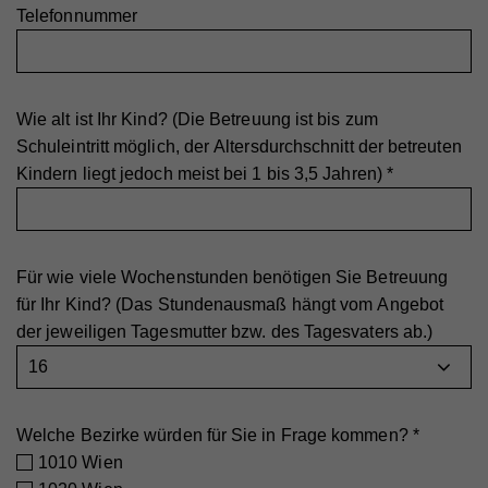
Telefonnummer
Name
_gid
Laufzeit
1 Tag
Anbieter
Whatchado
Registriert eine eindeutige ID, die verwendet wird,
Zweck
um statistische Daten dazu, wie der Besucher die
Website nutzt, zu generieren.
Laufzeit
1 Tag
Wie alt ist Ihr Kind? (Die Betreuung ist bis zum
Schuleintritt möglich, der Altersdurchschnitt der betreuten
Registriert eine eindeutige ID, die verwendet wird,
Kindern liegt jedoch meist bei 1 bis 3,5 Jahren)
*
Zweck
um statistische Daten dazu, wie der Besucher die
Website nutzt, zu generieren.
Für wie viele Wochenstunden benötigen Sie Betreuung
Name
_ga
für Ihr Kind? (Das Stundenausmaß hängt vom Angebot
Anbieter
Whatchado
der jeweiligen Tagesmutter bzw. des Tagesvaters ab.)
Laufzeit
2 Jahre
Registriert eine eindeutige ID, die verwendet wird,
Zweck
um statistische Daten dazu, wie der Besucher die
Welche Bezirke würden für Sie in Frage kommen?
*
Website nutzt, zu generieren.
1010 Wien