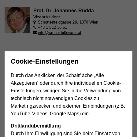
Prof. Dr. Johannes Rudda
Vizepräsident
Schottenfeldgasse 29, 1070 Wien
+43 1 512 36 61
info@wiener.hilfswerk.at
Cookie-Einstellungen
Dr. Paul Schörghofer LL.M. (Harvard)
Vizepräsident
Schottenfeldgasse 29, 1070 Wien
Durch das Anklicken der Schaltfläche „Alle
+43 1 512 36 61
info@wiener.hilfswerk.at
Akzeptieren“ oder durch Ihre individuellen Cookie-
Einstellungen, willigen Sie in die Verwendung von
technisch nicht notwendigen Cookies zu
Marketingzwecken und externen Einbindungen (z.B.
VDir. Mag. Andrea Maller-Weiß
YouTube-Videos, Google Maps) ein.
Schottenfeldgasse 29, 1070 Wien
+43 1 512 36 61
Drittlandübermittlung
info@wiener.hilfswerk.at
Durch Ihre Einwilligung sind Sie beim Einsatz von