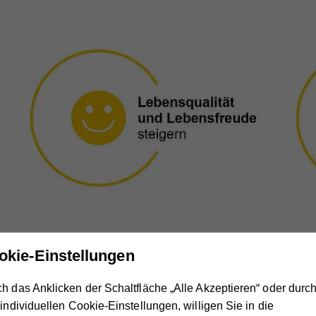
okie-Einstellungen
h das Anklicken der Schaltfläche „Alle Akzeptieren“ oder durc
 individuellen Cookie-Einstellungen, willigen Sie in die
erschiedlichen Bereiche des Wiener Hilfswerks näher definiert