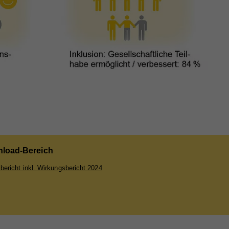
nd
nd
er
e
load-Bereich
bei
bericht inkl. Wirkungsbericht 2024