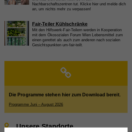
Nachbarschaftszentren tut. Klicke hier und melde dich
an, um nichts mehr zu verpassen!
Fair-Teiler Kühlschränke
Mit den Hilfswerk-Fair-Teilern werden in Kooperation
mit dem Ökosozialen Forum Wien Lebensmittel zum
einen gerettet als auch zum anderen nach sozialen
Gesichtspunkten um-fair-teilt.
Die Programme stehen hier zum Download bereit.
Programme Juni – August 2026
Unsere Standorte