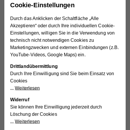
Cookie-Einstellungen
Durch das Anklicken der Schaltfläche „Alle
Nachbarschaftszentrum 2 - Leopoldstadt
Akzeptieren“ oder durch Ihre individuellen Cookie-
+43 1 512 36 61-3200
Einstellungen, willigen Sie in die Verwendung von
nbz2(at)wiener.hilfswerk.at
technisch nicht notwendigen Cookies zu
Nachbarschaftszentrum 3 - Landstraße
Marketingzwecken und externen Einbindungen (z.B.
+43 1 512 36 61-3250
YouTube-Videos, Google Maps) ein.
nbz3(at)wiener.hilfswerk.at
Drittlandübermittlung
Nachbarschaftszentrum 6 - Mariahilf
Durch Ihre Einwilligung sind Sie beim Einsatz von
+43 1 512 36 61-3300
Cookies
nbz6(at)wiener.hilfswerk.at
Weiterlesen
Nachbarschaftszentrum 7 - Neubau
Widerruf
+43 1 512 36 61-3360
Sie können Ihre Einwilligung jederzeit durch
nbz7(at)wiener.hilfswerk.at
Löschung der Cookies
Weiterlesen
Nachbarschaftszentrum 8 - Josefstadt