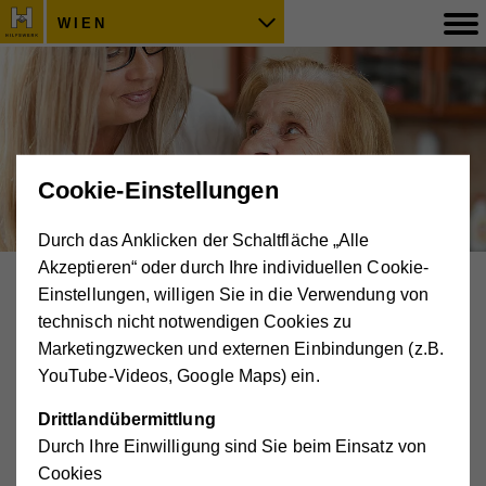
WIEN
Cookie-Einstellungen
Durch das Anklicken der Schaltfläche „Alle
Akzeptieren“ oder durch Ihre individuellen Cookie-
Einstellungen, willigen Sie in die Verwendung von
Pflege & Betreuung
technisch nicht notwendigen Cookies zu
Tageszentren für Senior*innen
Marketingzwecken und externen Einbindungen (z.B.
Seniorenwohngemeinschaften
YouTube-Videos, Google Maps) ein.
Notruftelefon
Drittlandübermittlung
Pflegende Angehörige
Durch Ihre Einwilligung sind Sie beim Einsatz von
Cookies
Pflege und Betreuung zuhause