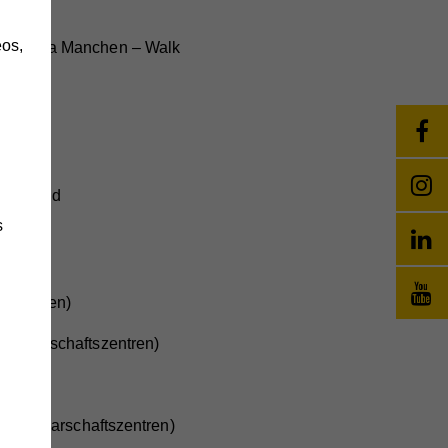
os,
, Zuzana Manchen – Walk
rtverband
s
tszentren)
achbarschaftszentren)
änge
wie
k Nachbarschaftszentren)