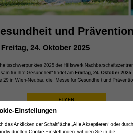
esundheit und Präventio
reitag, 24. Oktober 2025
eitsschwerpunktes 2025 der Hilfswerk Nachbarschaftszentren
nsam für Ihre Gesundheit“ findet am
Freitag, 24. Oktober 2025
e 29 in Wien-Neubau die "Messe für Gesundheit und Prävention
FLYER
okie-Einstellungen
orträge sowie ein buntes Bühnenprogramm geboten:
h das Anklicken der Schaltfläche „Alle Akzeptieren“ oder durc
 individuellen Cookie-Einstellungen, willigen Sie in die