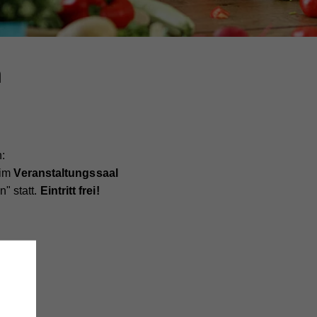
n
:
im
Veranstaltungssaal
" statt.
Eintritt frei!
h