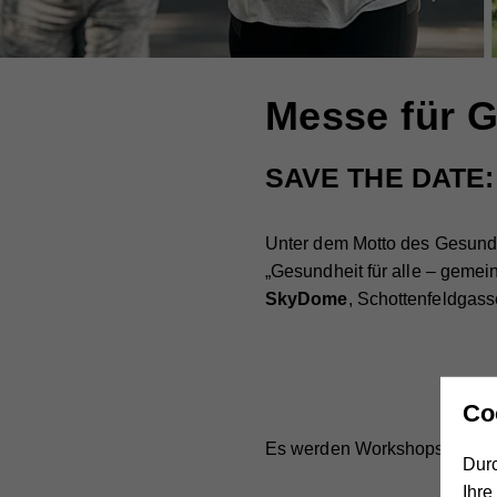
Messe für G
SAVE THE DATE: F
Unter dem Motto des Gesundh
„Gesundheit für alle – gemei
SkyDome
, Schottenfeldgass
Co
Es werden Workshops und V
Durc
Ihre