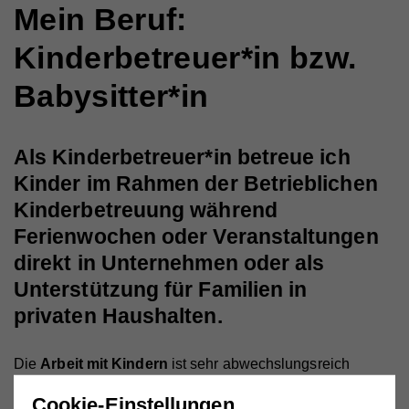
Mein Beruf:
Kinderbetreuer*in bzw.
Babysitter*in
Als Kinderbetreuer*in betreue ich
Kinder im Rahmen der Betrieblichen
Kinderbetreuung während
Ferienwochen oder Veranstaltungen
direkt in Unternehmen oder als
Unterstützung für Familien in
privaten Haushalten.
Die
Arbeit mit Kindern
ist sehr abwechslungsreich
und
erfüllend
für mich, das professionelle Begleiten und
Cookie-Einstellungen