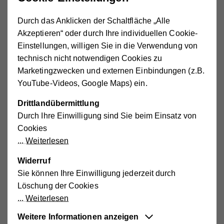
das empathische Eingehen auf die Kinder machen mir
Freude – und zufriedene Eltern auch.
Durch das Anklicken der Schaltfläche „Alle
Akzeptieren“ oder durch Ihre individuellen Cookie-
Meine Arbeitsbereiche
Einstellungen, willigen Sie in die Verwendung von
technisch nicht notwendigen Cookies zu
Marketingzwecken und externen Einbindungen (z.B.
Meine Tätigkeit als
mobile*r Kinderbetreuer*in
übe ich
YouTube-Videos, Google Maps) ein.
einerseits
in Privathaushalten
aus, und andererseits als
betriebliche Kinderbetreuer*in
innerhalb von
Drittlandübermittlung
Unternehmen.
Durch Ihre Einwilligung sind Sie beim Einsatz von
Cookies
Möglich sind, je nach Bedarf und Verfügbarkeit, mehrere
Weiterlesen
Einsätze pro Woche oder Monat. Ich stehe auch in den
Semester-, Oster-, Sommerferien und/oder an diversen
Widerruf
anderen schulfreien Tagen zur Verfügung.
Sie können Ihre Einwilligung jederzeit durch
Löschung der Cookies
Weiterlesen
Meine Aufgaben
Weitere Informationen anzeigen