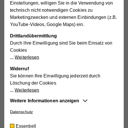
Einstellungen, willigen Sie in die Verwendung von
Externe Medien aktivieren.
technisch nicht notwendigen Cookies zu
Marketingzwecken und externen Einbindungen (z.B.
YouTube-Videos, Google Maps) ein.
Drittlandübermittlung
Durch Ihre Einwilligung sind Sie beim Einsatz von
Cookies
(Bitte in der Mitte des Bildes auf das "Play-Symbol"
Weiterlesen
klicken und das Video startet.)
Widerruf
YouTube-Link zum Video:
https://youtu.be/neIeu5B9b1c
Sie können Ihre Einwilligung jederzeit durch
Löschung der Cookies
Weiterlesen
Weitere Informationen anzeigen
Mediability: Zurück in die Freizeit (Teil 1)
Datenschutz
Essentiell
Diese Cookies sind für die der Webseite
Essentiell
zugrundeliegenden Vorgänge wichtig und